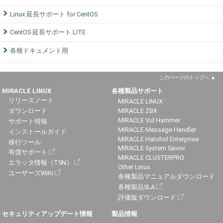
Linux 延長サポート for CentOS
CentOS 延長サポート LITE
各種ドキュメント用
このページのトップへ
MIRACLE LINUX
各種製品サポート
リリースノート
MIRACLE LINUX
ダウンロード
MIRACLE ZBX
MIRACLE Vul Hammer
サポート情報
MIRACLE Message Handler
インストールガイド
MIRACLE Hatohol Enterprise
移行ツール
MIRACLE System Savior
有償サポート
MIRACLE CLUSTERPRO
エラッタ情報（TSN）
Other Linux
ユーザーズWiKi
各種製品マニュアルダウンロード
各種製品SLA
評価版ダウンロード
セキュリティアップデート情報
製品情報