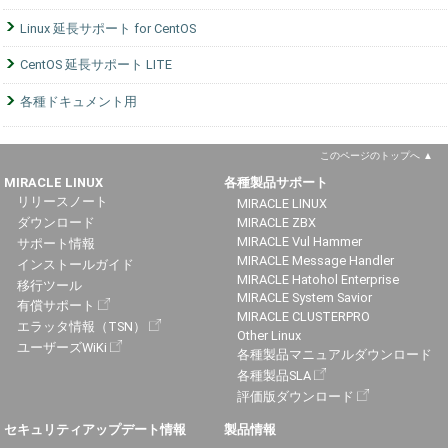
Linux 延長サポート for CentOS
CentOS 延長サポート LITE
各種ドキュメント用
このページのトップへ
MIRACLE LINUX
各種製品サポート
リリースノート
MIRACLE LINUX
ダウンロード
MIRACLE ZBX
MIRACLE Vul Hammer
サポート情報
MIRACLE Message Handler
インストールガイド
MIRACLE Hatohol Enterprise
移行ツール
MIRACLE System Savior
有償サポート
MIRACLE CLUSTERPRO
エラッタ情報（TSN）
Other Linux
ユーザーズWiKi
各種製品マニュアルダウンロード
各種製品SLA
評価版ダウンロード
セキュリティアップデート情報
製品情報