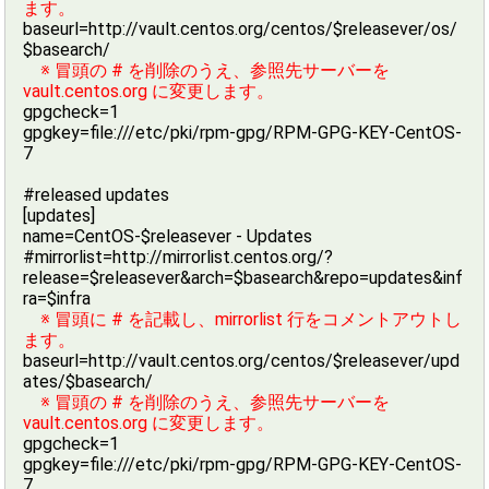
ます。
baseurl=http://vault.centos.org/centos/$releasever/os/
$basearch/
※ 冒頭の # を削除のうえ、参照先サーバーを
vault.centos.org に変更します。
gpgcheck=1
gpgkey=file:///etc/pki/rpm-gpg/RPM-GPG-KEY-CentOS-
7
#released updates
[updates]
name=CentOS-$releasever - Updates
#mirrorlist=http://mirrorlist.centos.org/?
release=$releasever&arch=$basearch&repo=updates&inf
ra=$infra
※ 冒頭に # を記載し、mirrorlist 行をコメントアウトし
ます。
baseurl=http://vault.centos.org/centos/$releasever/upd
ates/$basearch/
※ 冒頭の # を削除のうえ、参照先サーバーを
vault.centos.org に変更します。
gpgcheck=1
gpgkey=file:///etc/pki/rpm-gpg/RPM-GPG-KEY-CentOS-
7