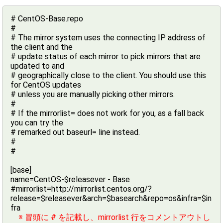
# CentOS-Base.repo
#
# The mirror system uses the connecting IP address of
the client and the
# update status of each mirror to pick mirrors that are
updated to and
# geographically close to the client. You should use this
for CentOS updates
# unless you are manually picking other mirrors.
#
# If the mirrorlist= does not work for you, as a fall back
you can try the
# remarked out baseurl= line instead.
#
#
[base]
name=CentOS-$releasever - Base
#mirrorlist=http://mirrorlist.centos.org/?
release=$releasever&arch=$basearch&repo=os&infra=$in
fra
※ 冒頭に # を記載し、mirrorlist 行をコメントアウトし