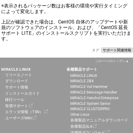
※表示されるパッケージ数はお客様の環境や実行タイミング
によって変化します。
上記が確認できた場合は、CentOS 自体のアップデートや新
規のソフトウェアのインストール、および、「CentOS 延長
サポート LITE」のインストールスクリプトを実行いただけま
す。
タグ:
サポート関連情報
このページのトップへ
MIRACLE LINUX
各種製品サポート
リリースノート
MIRACLE LINUX
ダウンロード
MIRACLE ZBX
MIRACLE Vul Hammer
サポート情報
MIRACLE Message Handler
インストールガイド
MIRACLE Hatohol Enterprise
移行ツール
MIRACLE System Savior
有償サポート
MIRACLE CLUSTERPRO
エラッタ情報（TSN）
Other Linux
ユーザーズWiKi
各種製品マニュアルダウンロード
各種製品SLA
評価版ダウンロード