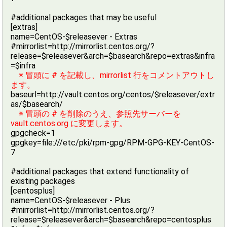
#additional packages that may be useful
[extras]
name=CentOS-$releasever - Extras
#mirrorlist=http://mirrorlist.centos.org/?
release=$releasever&arch=$basearch&repo=extras&infra
=$infra
※ 冒頭に # を記載し、mirrorlist 行をコメントアウトし
ます。
baseurl=http://vault.centos.org/centos/$releasever/extr
as/$basearch/
※ 冒頭の # を削除のうえ、参照先サーバーを
vault.centos.org に変更します。
gpgcheck=1
gpgkey=file:///etc/pki/rpm-gpg/RPM-GPG-KEY-CentOS-
7
#additional packages that extend functionality of
existing packages
[centosplus]
name=CentOS-$releasever - Plus
#mirrorlist=http://mirrorlist.centos.org/?
release=$releasever&arch=$basearch&repo=centosplus