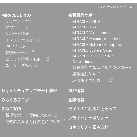
このページのトップへ
MIRACLE LINUX
各種製品サポート
リリースノート
MIRACLE LINUX
ダウンロード
MIRACLE ZBX
MIRACLE Vul Hammer
サポート情報
MIRACLE Message Handler
インストールガイド
MIRACLE Hatohol Enterprise
移行ツール
MIRACLE System Savior
有償サポート
MIRACLE CLUSTERPRO
エラッタ情報（TSN）
Other Linux
ユーザーズWiKi
各種製品マニュアルダウンロード
各種製品SLA
評価版ダウンロード
セキュリティアップデート情報
製品情報
みらくるブログ
企業情報
各種ご案内
サイトのご利用にあたって
新規サポート契約について
プライバシーポリシー
契約の更新または変更について
セキュリティ基本方針