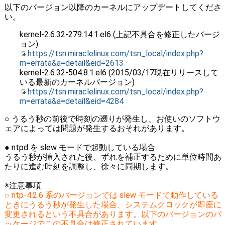
以下のバージョン以降のカーネルにアップデートしてくださ
い。
kernel-2.6.32-279.14.1.el6 (上記不具合を修正したバージ
ョン)
https://tsn.miraclelinux.com/tsn_local/index.php?
m=errata&a=detail&eid=2613
kernel-2.6.32-504.8.1.el6 (2015/03/17現在リリースして
いる最新のカーネルバージョン)
https://tsn.miraclelinux.com/tsn_local/index.php?
m=errata&a=detail&eid=4284
○ うるう秒の前後で時刻の遡りが発生し、お使いのソフトウ
ェアによっては問題が発生するおそれがあります。
● ntpd を slew モードで起動している場合
うるう秒が挿入された後、ずれを補正するために単位時間あ
たりに進む時刻を調整し、徐々に同期します。
※注意事項
○ ntp-4.2.6 系のバージョンでは slew モードで動作している
ときにうるう秒が発生した場合、システムクロックが即座に
変更されるという不具合があります。以下のバージョンのパ
ッケージでこの不具合は修正されています。