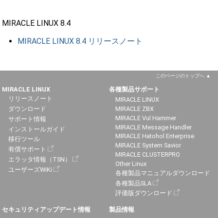
MIRACLE LINUX 8.4
MIRACLE LINUX 8.4 リリースノート
このページのトップへ
MIRACLE LINUX
各種製品サポート
リリースノート
MIRACLE LINUX
ダウンロード
MIRACLE ZBX
MIRACLE Vul Hammer
サポート情報
MIRACLE Message Handler
インストールガイド
MIRACLE Hatohol Enterprise
移行ツール
MIRACLE System Savior
有償サポート
MIRACLE CLUSTERPRO
エラッタ情報（TSN）
Other Linux
ユーザーズWiKi
各種製品マニュアルダウンロード
各種製品SLA
評価版ダウンロード
セキュリティアップデート情報
製品情報