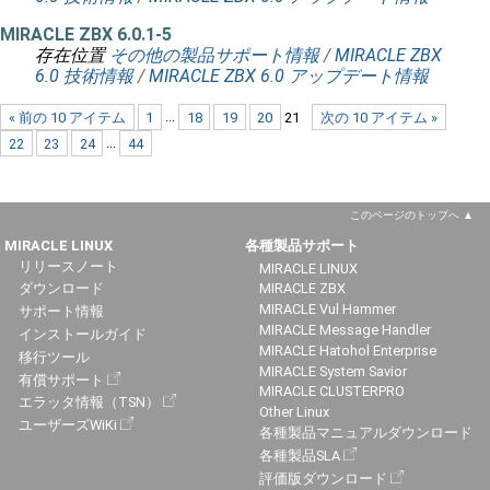
MIRACLE ZBX 6.0.1-5
存在位置
その他の製品サポート情報
/
MIRACLE ZBX
6.0 技術情報
/
MIRACLE ZBX 6.0 アップデート情報
« 前の 10 アイテム
1
...
18
19
20
21
次の 10 アイテム »
22
23
24
...
44
このページのトップへ
MIRACLE LINUX
各種製品サポート
リリースノート
MIRACLE LINUX
ダウンロード
MIRACLE ZBX
MIRACLE Vul Hammer
サポート情報
MIRACLE Message Handler
インストールガイド
MIRACLE Hatohol Enterprise
移行ツール
MIRACLE System Savior
有償サポート
MIRACLE CLUSTERPRO
エラッタ情報（TSN）
Other Linux
ユーザーズWiKi
各種製品マニュアルダウンロード
各種製品SLA
評価版ダウンロード