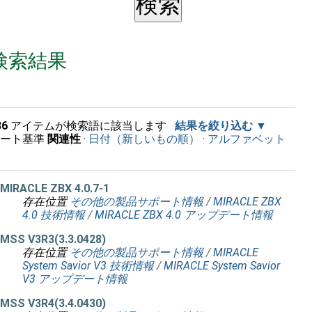
検索結果
36
アイテムが検索語に該当します
結果を絞り込む
ソート基準
関連性
·
日付（新しいもの順）
·
アルファベット
順
MIRACLE ZBX 4.0.7-1
存在位置
その他の製品サポート情報
/
MIRACLE ZBX
4.0 技術情報
/
MIRACLE ZBX 4.0 アップデート情報
MSS V3R3(3.3.0428)
存在位置
その他の製品サポート情報
/
MIRACLE
System Savior V3 技術情報
/
MIRACLE System Savior
V3 アップデート情報
MSS V3R4(3.4.0430)