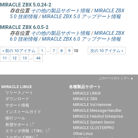
MIRACLE ZBX 5.0.24-2
存在位置
その他の製品サポート情報
/
MIRACLE ZBX
5.0 技術情報
/
MIRACLE ZBX 5.0 アップデート情報
MIRACLE ZBX 6.0.5-2
存在位置
その他の製品サポート情報
/
MIRACLE ZBX
6.0 技術情報
/
MIRACLE ZBX 6.0 アップデート情報
« 前の 10 アイテム
1
...
7
8
9
10
次の 10 アイテム »
11
12
13
...
44
このページのトップへ
MIRACLE LINUX
各種製品サポート
リリースノート
MIRACLE LINUX
ダウンロード
MIRACLE ZBX
MIRACLE Vul Hammer
サポート情報
MIRACLE Message Handler
インストールガイド
MIRACLE Hatohol Enterprise
移行ツール
MIRACLE System Savior
有償サポート
MIRACLE CLUSTERPRO
エラッタ情報（TSN）
Other Linux
ユーザーズWiKi