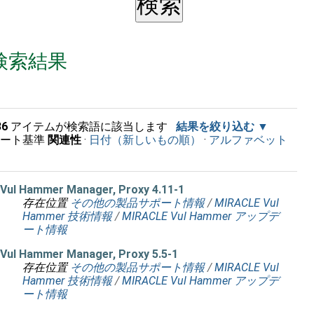
検索結果
36
アイテムが検索語に該当します
結果を絞り込む
ソート基準
関連性
·
日付（新しいもの順）
·
アルファベット
順
Vul Hammer Manager, Proxy 4.11-1
存在位置
その他の製品サポート情報
/
MIRACLE Vul
Hammer 技術情報
/
MIRACLE Vul Hammer アップデ
ート情報
Vul Hammer Manager, Proxy 5.5-1
存在位置
その他の製品サポート情報
/
MIRACLE Vul
Hammer 技術情報
/
MIRACLE Vul Hammer アップデ
ート情報