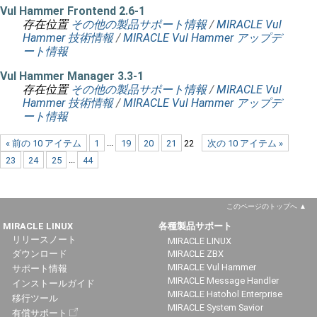
Vul Hammer Frontend 2.6-1
存在位置
その他の製品サポート情報
/
MIRACLE Vul
Hammer 技術情報
/
MIRACLE Vul Hammer アップデ
ート情報
Vul Hammer Manager 3.3-1
存在位置
その他の製品サポート情報
/
MIRACLE Vul
Hammer 技術情報
/
MIRACLE Vul Hammer アップデ
ート情報
« 前の 10 アイテム
1
...
19
20
21
22
次の 10 アイテム »
23
24
25
...
44
このページのトップへ
MIRACLE LINUX
各種製品サポート
リリースノート
MIRACLE LINUX
ダウンロード
MIRACLE ZBX
MIRACLE Vul Hammer
サポート情報
MIRACLE Message Handler
インストールガイド
MIRACLE Hatohol Enterprise
移行ツール
MIRACLE System Savior
有償サポート