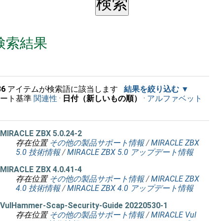
検索結果
36
アイテムが検索語に該当します
結果を絞り込む
ソート基準
関連性
·
日付（新しいもの順）
·
アルファベット
順
MIRACLE ZBX 5.0.24-2
存在位置
その他の製品サポート情報
/
MIRACLE ZBX
5.0 技術情報
/
MIRACLE ZBX 5.0 アップデート情報
MIRACLE ZBX 4.0.41-4
存在位置
その他の製品サポート情報
/
MIRACLE ZBX
4.0 技術情報
/
MIRACLE ZBX 4.0 アップデート情報
VulHammer-Scap-Security-Guide 20220530-1
存在位置
その他の製品サポート情報
/
MIRACLE Vul