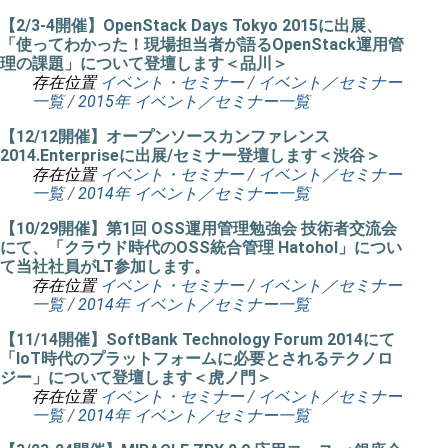
【2/3-4開催】OpenStack Days Tokyo 2015に出展、
「使ってわかった！現場担当者が語るOpenStack運用管
理の課題」について登壇します＜品川＞
存在位置
イベント・セミナー
/
イベント／セミナー
一覧
/
2015年 イベント／セミナー一覧
【12/12開催】オープンソースカンファレンス
2014.Enterpriseに出展/セミナー登壇します＜渋谷＞
存在位置
イベント・セミナー
/
イベント／セミナー
一覧
/
2014年 イベント／セミナー一覧
【10/29開催】第1回 OSS運用管理勉強会 技術者交流会
にて、「クラウド時代のOSS統合管理 Hatohol」につい
て当社社員がLT参加します。
存在位置
イベント・セミナー
/
イベント／セミナー
一覧
/
2014年 イベント／セミナー一覧
【11/14開催】SoftBank Technology Forum 2014にて
「IoT時代のプラットフォームに必要とされるテクノロ
ジー」について登壇します＜虎ノ門＞
存在位置
イベント・セミナー
/
イベント／セミナー
一覧
/
2014年 イベント／セミナー一覧