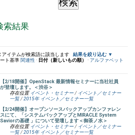
検索結果
2
アイテムが検索語に該当します
結果を絞り込む
ソート基準
関連性
·
日付（新しいもの順）
·
アルファベット
順
【2/18開催】OpenStack 最新情報セミナーに当社社員
が登壇します。＜渋谷＞
存在位置
イベント・セミナー
/
イベント／セミナー
一覧
/
2015年 イベント／セミナー一覧
【2/24開催】オープンソースバックアップカンファレン
スにて、「システムバックアップとMIRACLE System
Saviorの基礎 」について登壇します＜御茶ノ水＞
存在位置
イベント・セミナー
/
イベント／セミナー
一覧
/
2015年 イベント／セミナー一覧