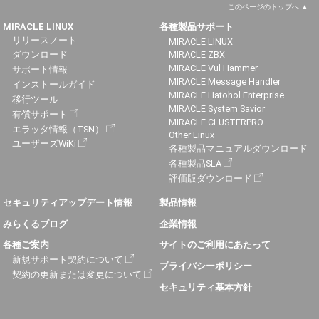
このページのトップへ
MIRACLE LINUX
各種製品サポート
リリースノート
MIRACLE LINUX
ダウンロード
MIRACLE ZBX
MIRACLE Vul Hammer
サポート情報
MIRACLE Message Handler
インストールガイド
MIRACLE Hatohol Enterprise
移行ツール
MIRACLE System Savior
有償サポート
MIRACLE CLUSTERPRO
エラッタ情報（TSN）
Other Linux
ユーザーズWiKi
各種製品マニュアルダウンロード
各種製品SLA
評価版ダウンロード
セキュリティアップデート情報
製品情報
みらくるブログ
企業情報
各種ご案内
サイトのご利用にあたって
新規サポート契約について
プライバシーポリシー
契約の更新または変更について
セキュリティ基本方針