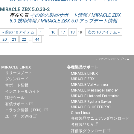
MIRACLE ZBX 5.0.33-2
存在位置
その他の製品サポート情報
/
MIRACLE ZBX
5.0 技術情報
/
MIRACLE ZBX 5.0 アップデート情報
« 前の 10 アイテム
1
...
16
17
18
19
次の 10 アイテム »
20
21
22
...
44
このページのトップへ
MIRACLE LINUX
各種製品サポート
リリースノート
MIRACLE LINUX
ダウンロード
MIRACLE ZBX
MIRACLE Vul Hammer
サポート情報
MIRACLE Message Handler
インストールガイド
MIRACLE Hatohol Enterprise
移行ツール
MIRACLE System Savior
有償サポート
MIRACLE CLUSTERPRO
エラッタ情報（TSN）
Other Linux
ユーザーズWiKi
各種製品マニュアルダウンロード
各種製品SLA
評価版ダウンロード