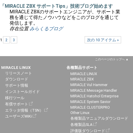
「MIRACLE ZBX サポートTips」技術ブログ始めます
MIRACLE ZBXのサポートエンジニアが、サポート業
務を通じて得たノウハウなどをこのブログを通じて
発信します。
存在位置
みらくるブログ
1
2
3
次の 10 アイテム »
このページのトップへ
MIRACLE LINUX
各種製品サポート
リリースノート
MIRACLE LINUX
ダウンロード
MIRACLE ZBX
MIRACLE Vul Hammer
サポート情報
MIRACLE Message Handler
インストールガイド
MIRACLE Hatohol Enterprise
移行ツール
MIRACLE System Savior
有償サポート
MIRACLE CLUSTERPRO
エラッタ情報（TSN）
Other Linux
ユーザーズWiKi
各種製品マニュアルダウンロード
各種製品SLA
評価版ダウンロード