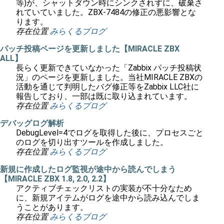
等)が、シャットダウン時にシンクされずに、破棄さ
れていていました。ZBX-7484の修正の悪影響とな
ります。
存在位置
みらくるブログ
パッチ投稿ページを更新しました【MIRACLE ZBX
ALL】
長らく更新できていなかった「Zabbix パッチ投稿状
況」のページを更新しました。当社MIRACLE ZBXの
活動を通じて判明したバグ修正等をZabbix LLC社に
報告しており、一部は既に取り込まれています。
存在位置
みらくるブログ
デバッグログ解析
DebugLevel=4でログを取得した後に、プロセスごと
のログを切り出すツールを作成しました。
存在位置
みらくるブログ
新規に作成したログ監視が途中から読んでしまう
【MIRACLE ZBX 1.8, 2.0, 2.2】
アクティブチェックリストの実装が不十分なため
に、新規アイテムがログを途中から読み込んでしま
うことがあります。
存在位置
みらくるブログ