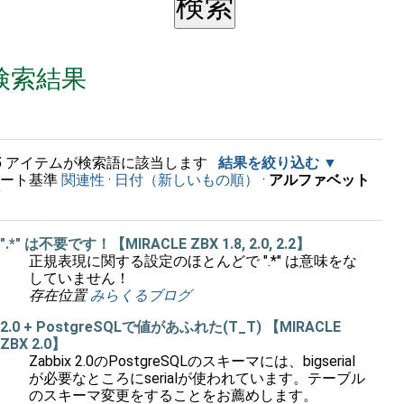
検索結果
5
アイテムが検索語に該当します
結果を絞り込む
ソート基準
関連性
·
日付（新しいもの順）
·
アルファベット
順
".*" は不要です！【MIRACLE ZBX 1.8, 2.0, 2.2】
正規表現に関する設定のほとんどで ".*" は意味をな
していません！
存在位置
みらくるブログ
2.0 + PostgreSQLで値があふれた(T_T) 【MIRACLE
ZBX 2.0】
Zabbix 2.0のPostgreSQLのスキーマには、bigserial
が必要なところにserialが使われています。テーブル
のスキーマ変更をすることをお薦めします。