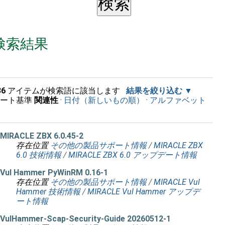
検索結果
36
アイテムが検索語に該当します
結果を絞り込む
ソート基準
関連性
·
日付（新しいもの順）
·
アルファベット
順
MIRACLE ZBX 6.0.45-2
存在位置
その他の製品サポート情報
/
MIRACLE ZBX
6.0 技術情報
/
MIRACLE ZBX 6.0 アップデート情報
Vul Hammer PyWinRM 0.16-1
存在位置
その他の製品サポート情報
/
MIRACLE Vul
Hammer 技術情報
/
MIRACLE Vul Hammer アップデ
ート情報
VulHammer-Scap-Security-Guide 20260512-1