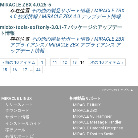
MIRACLE ZBX 4.0.25-5
存在位置
その他の製品サポート情報
/
MIRACLE ZBX
4.0 技術情報
/
MIRACLE ZBX 4.0 アップデート情報
mlzbx-tools-softonly-3.0.1-7 パッケージのアップデー
ト情報
存在位置
その他の製品サポート情報
/
MIRACLE ZBX
アプライアンス
/
MIRACLE ZBX アプライアンス ア
ップデート情報
« 前の 10 アイテム
1
...
11
12
13
14
次の 10 アイテム »
15
16
17
...
44
このページのトップへ
MIRACLE LINUX
各種製品サポート
リリースノート
MIRACLE LINUX
ダウンロード
MIRACLE ZBX
MIRACLE Vul Hammer
サポート情報
MIRACLE Message Handler
インストールガイド
MIRACLE Hatohol Enterprise
移行ツール
MIRACLE System Savior
有償サポート