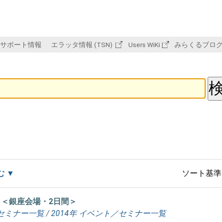
サポート情報
エラッタ情報 (TSN)
Users WiKi
みらくるブロ
む
ソート基準
コース ＜銀座会場・2日間＞
セミナー一覧
/
2014年 イベント／セミナー一覧