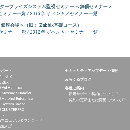
するエンタープライズシステム監視セミナー ＜無償セミナー＞
セミナー一覧
/
2013年 イベント／セミナー一覧
 ＜銀座会場＞（旧： Zabbix基礎コース）
セミナー一覧
/
2012年 イベント／セミナー一覧
サポート
セキュリティアップデート情報
 LINUX
みらくるブログ
E ZBX
 Vul Hammer
各種ご案内
 Message Handler
新規サポート契約について
 Hatohol Enterprise
契約の更新または変更について
 System Savior
E CLUSTERPRO
nux
品マニュアルダウンロード
SLA