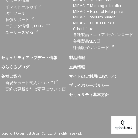
サポート情報
MIRACLE Message Handler
インストールガイド
MIRACLE Hatohol Enterprise
移行ツール
MIRACLE System Savior
有償サポート
MIRACLE CLUSTERPRO
エラッタ情報（TSN）
Other Linux
ユーザーズWiKi
各種製品マニュアルダウンロード
各種製品SLA
評価版ダウンロード
セキュリティアップデート情報
製品情報
みらくるブログ
企業情報
各種ご案内
サイトのご利用にあたって
新規サポート契約について
プライバシーポリシー
契約の更新または変更について
セキュリティ基本方針
Copyright Cybertrust Japan Co., Ltd. All rights reserved.