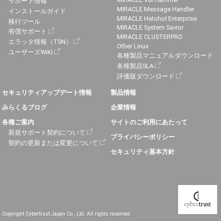
サポート情報
MIRACLE Message Handler
インストールガイド
MIRACLE Hatohol Enterprise
移行ツール
MIRACLE System Savior
有償サポート
MIRACLE CLUSTERPRO
エラッタ情報（TSN）
Other Linux
ユーザーズWiKi
各種製品マニュアルダウンロード
各種製品SLA
評価版ダウンロード
セキュリティアップデート情報
製品情報
みらくるブログ
企業情報
各種ご案内
サイトのご利用にあたって
新規サポート契約について
プライバシーポリシー
契約の更新または変更について
セキュリティ基本方針
Copyright Cybertrust Japan Co., Ltd. All rights reserved.