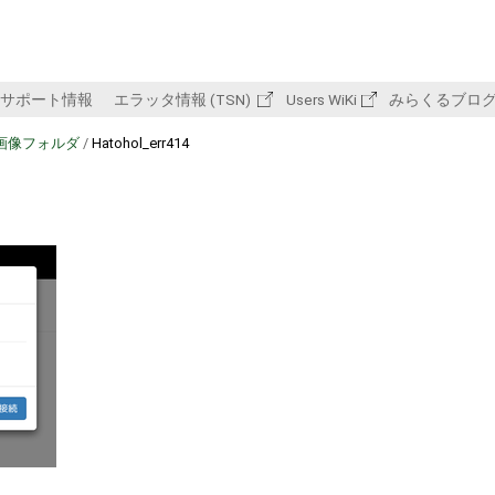
サポート情報
エラッタ情報 (TSN)
Users WiKi
みらくるブロ
画像フォルダ
/
Hatohol_err414