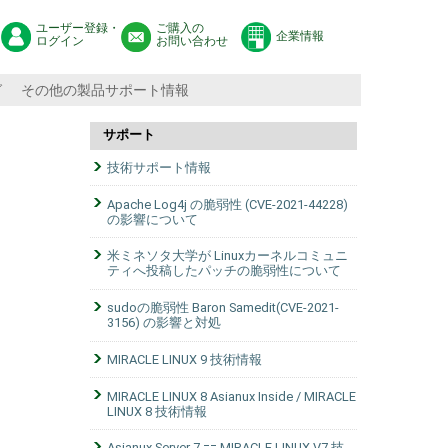
ユーザー登録・
ご購入の
企業情報
ログイン
お問い合わせ
グ
その他の製品サポート情報
サポート
技術サポート情報
Apache Log4j の脆弱性 (CVE-2021-44228)
の影響について
米ミネソタ大学が Linuxカーネルコミュニ
ティへ投稿したパッチの脆弱性について
sudoの脆弱性 Baron Samedit(CVE-2021-
3156) の影響と対処
MIRACLE LINUX 9 技術情報
MIRACLE LINUX 8 Asianux Inside / MIRACLE
LINUX 8 技術情報
Asianux Server 7 == MIRACLE LINUX V7 技