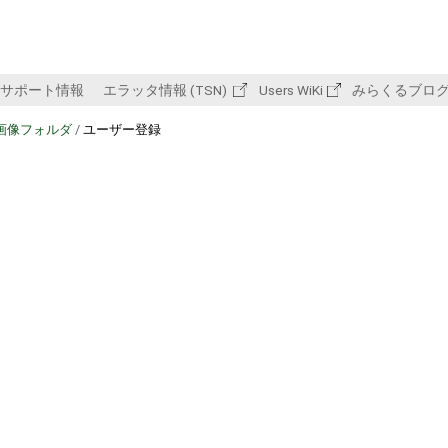
サポート情報
エラッタ情報 (TSN)
Users WiKi
みらくるブロ
画像フォルダ
/
ユーザー登録