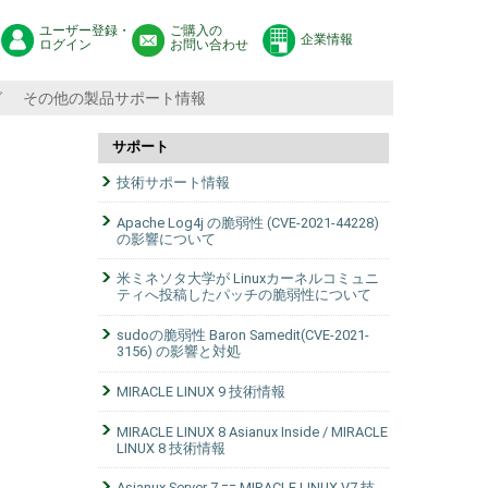
ユーザー登録・
ご購入の
企業情報
ログイン
お問い合わせ
グ
その他の製品サポート情報
サポート
技術サポート情報
Apache Log4j の脆弱性 (CVE-2021-44228)
の影響について
米ミネソタ大学が Linuxカーネルコミュニ
ティへ投稿したパッチの脆弱性について
sudoの脆弱性 Baron Samedit(CVE-2021-
3156) の影響と対処
MIRACLE LINUX 9 技術情報
MIRACLE LINUX 8 Asianux Inside / MIRACLE
LINUX 8 技術情報
Asianux Server 7 == MIRACLE LINUX V7 技