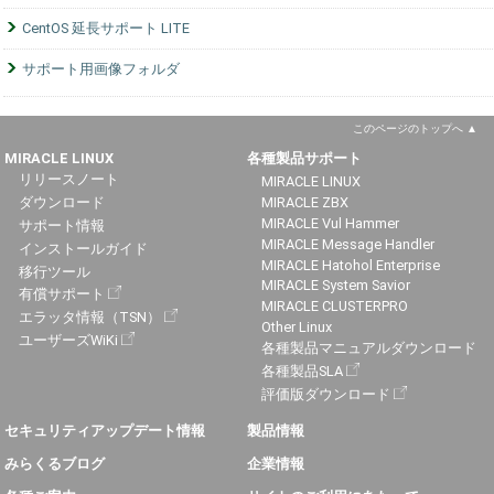
CentOS 延長サポート LITE
サポート用画像フォルダ
このページのトップへ
MIRACLE LINUX
各種製品サポート
リリースノート
MIRACLE LINUX
ダウンロード
MIRACLE ZBX
MIRACLE Vul Hammer
サポート情報
MIRACLE Message Handler
インストールガイド
MIRACLE Hatohol Enterprise
移行ツール
MIRACLE System Savior
有償サポート
MIRACLE CLUSTERPRO
エラッタ情報（TSN）
Other Linux
ユーザーズWiKi
各種製品マニュアルダウンロード
各種製品SLA
評価版ダウンロード
セキュリティアップデート情報
製品情報
みらくるブログ
企業情報