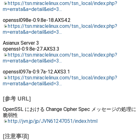
https://tsn.miraclelinux.com/tsn_local/index.php?
m=errata&a=detail&eid=3...
openssl098e-0.9.8e-18.AXS4.2
https://tsn.miraclelinux.com/tsn_local/index.php?
m=errata&a=detail&eid=3...
Asianux Server 3
openssl-0.9.8e-27.AXS3.3
https://tsn.miraclelinux.com/tsn_local/index.php?
m=errata&a=detail&eid=3...
openssl097a-0.9.7a-12.AXS3.1
https://tsn.miraclelinux.com/tsn_local/index.php?
m=errata&a=detail&eid=3...
[参考 URL]
OpenSSL における Change Cipher Spec メッセージの処理に
脆弱性
http://jvn.jp/jp/JVN61247051/index.html
[注意事項]