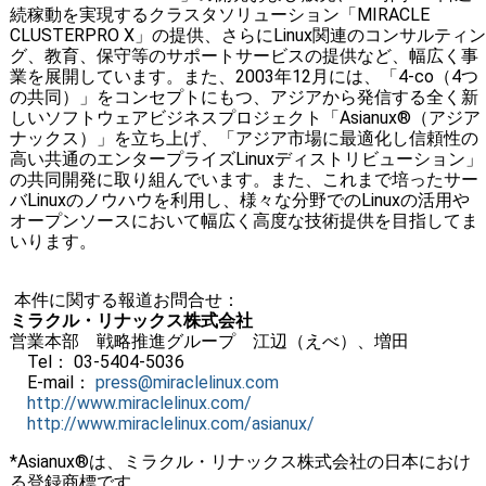
続稼動を実現するクラスタソリューション「MIRACLE
CLUSTERPRO X」の提供、さらにLinux関連のコンサルティン
グ、教育、保守等のサポートサービスの提供など、幅広く事
業を展開しています。また、2003年12月には、「4-co（4つ
の共同）」をコンセプトにもつ、アジアから発信する全く新
しいソフトウェアビジネスプロジェクト「Asianux®（アジア
ナックス）」を立ち上げ、「アジア市場に最適化し信頼性の
高い共通のエンタープライズLinuxディストリビューション」
の共同開発に取り組んでいます。また、これまで培ったサー
バLinuxのノウハウを利用し、様々な分野でのLinuxの活用や
オープンソースにおいて幅広く高度な技術提供を目指してま
いります。
本件に関する報道お問合せ：
ミラクル・リナックス株式会社
営業本部 戦略推進グループ 江辺（えべ）、増田
Tel： 03-5404-5036
E-mail：
press@miraclelinux.com
http://www.miraclelinux.com/
http://www.miraclelinux.com/asianux/
*Asianux®は、ミラクル・リナックス株式会社の日本におけ
る登録商標です。