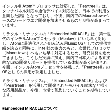
インテル® Atom™ プロセッサに対応した「PeartreeⅡ」は、
タッチパネル対応や通信デバイス対応など、日本での利用を
意図した設計となっており、今後、国内でのMoorestownベ
ースのハードウエア開発を加速させるものと期待が高まって
います。
ミラクル・リナックスの「Embedded MIRACLE」は、第一世
代のインテルAtomプロセッサ（Menlow）にいち早く対応
し、Atomに最適化された組み込み用Linux OSとしての提供実
績を誇ると同時に、Intel社の協力のもと、次世代プロセッサ
（Moorstown）へもいち早く対応するため、研究開発を進め
てきました。こうした実績に加え、国内で日本人による直接
的なLinux開発サポートを提供している体制が高く評価され、
今回、インテルAtomプロセッサを搭載した「PeartreeⅡ」の
OSとしての採用が決定しました。
ミラクル・リナックスは、「Embedded MIRACLE」および
「PeartreeⅡ」を活用して開発されたモバイル端末など様々
な応用製品が、今後、市場で普及していくことを期待してい
ます。
■Embedded MIRACLEについて