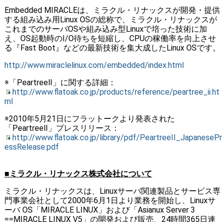
Embedded MIRACLEは、ミラクル・リナックスが開発・提供
する組み込み用Linux OSの総称で、ミラクル・リナックスが
これまでのサーバOSや組み込み型Linuxで培った技術に加
え、OS起動時のI/O待ちを短縮し、CPUの稼働率を向上させ
る『Fast Boot』などの最新技術を集大成したLinux OSです。
http://www.miraclelinux.com/embedded/index.html
※「PeartreeⅡ」に関する詳細：
http://www.flatoak.co.jp/products/reference/peartree_ii.ht
ml
※2010年5月21日にフラットークより発表された
「PeartreeⅡ」プレスリリース：
http://www.flatoak.co.jp/library/pdf/PeartreeII_JapanesePr
essRelease.pdf
■ミラクル・リナックス株式会社について
ミラクル・リナックスは、Linuxサーバ関連製品とサービス専
門事業会社として2000年6月1日より業務を開始し、Linuxサ
ーバ OS「MIRACLE LINUX」および「Asianux Server 3
==MIRACLE LINUX V5」の開発および販売、24時間365日連