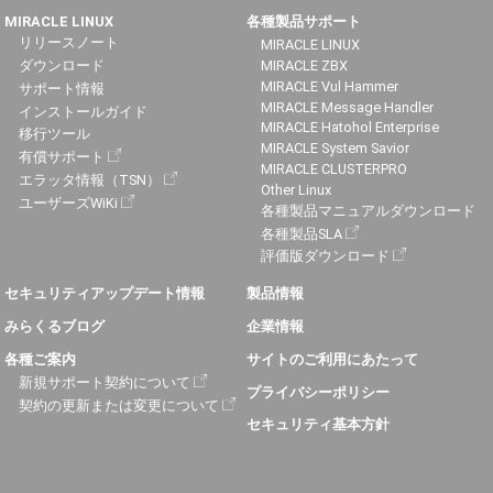
MIRACLE LINUX
各種製品サポート
リリースノート
MIRACLE LINUX
ダウンロード
MIRACLE ZBX
MIRACLE Vul Hammer
サポート情報
MIRACLE Message Handler
インストールガイド
MIRACLE Hatohol Enterprise
移行ツール
MIRACLE System Savior
有償サポート
MIRACLE CLUSTERPRO
エラッタ情報（TSN）
Other Linux
ユーザーズWiKi
各種製品マニュアルダウンロード
各種製品SLA
評価版ダウンロード
セキュリティアップデート情報
製品情報
みらくるブログ
企業情報
各種ご案内
サイトのご利用にあたって
新規サポート契約について
プライバシーポリシー
契約の更新または変更について
セキュリティ基本方針