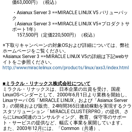
価63,000円）（税込）
・Asianux Server 3 ==MIRACLE LINUX V5 バリューパッ
ク
（Asianux Server 3 ==MIRACLE LINUX V5+プロダクトサ
ポート1年）
157,500円（定価220,500円）（税込）
※下取りキャンペーンの対象OSおよび詳細については、弊社
ホームページをご覧ください。
※Asianux Server 3 ==MIRACLE LINUX V5の詳細は下記webサ
イトをご参照ください。
http://www.miraclelinux.com/products/linux/axs3/index.html
■ミラクル・リナックス株式会社について
ミラクル・リナックスは、日本企業の出資を受け、国産
LinuxOSベンダーとして、2000年6月1日より業務を開始し、
Linuxサーバ OS「MIRACLE LINUX」および「Asianux Server
3」の開発および販売、24時間365日連続稼動を実現するクラ
スタソリューション「MIRACLE CLUSTERPRO」の提供、さ
らにLinux関連のコンサルティング、教育、保守等のサポー
ト・サービスの提供など、幅広く事業を展開しています。
また、2003年12月には、「Common（共通）、