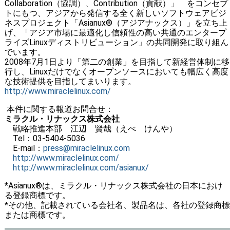
Collaboration（協調）、Contribution（貢献）」 をコンセプ
トにもつ、アジアから発信する全く新しいソフトウェアビジ
ネスプロジェクト「Asianux®（アジアナックス）」を立ち上
げ、「アジア市場に最適化し信頼性の高い共通のエンタープ
ライズLinuxディストリビューション」の共同開発に取り組ん
でいます。
2008年7月1日より「第二の創業」を目指して新経営体制に移
行し、Linuxだけでなくオープンソースにおいても幅広く高度
な技術提供を目指してまいります。
http://www.miraclelinux.com/
本件に関する報道お問合せ：
ミラクル・リナックス株式会社
戦略推進本部 江辺 賢哉（えべ けんや）
Tel：03-5404-5036
E-mail：
press@miraclelinux.com
http://www.miraclelinux.com/
http://www.miraclelinux.com/asianux/
*Asianux®は、ミラクル・リナックス株式会社の日本におけ
る登録商標です。
*その他、記載されている会社名、製品名は、各社の登録商標
または商標です。