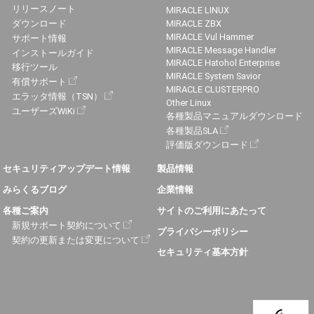
リリースノート
MIRACLE LINUX
ダウンロード
MIRACLE ZBX
MIRACLE Vul Hammer
サポート情報
MIRACLE Message Handler
インストールガイド
MIRACLE Hatohol Enterprise
移行ツール
MIRACLE System Savior
有償サポート
MIRACLE CLUSTERPRO
エラッタ情報（TSN）
Other Linux
ユーザーズWiKi
各種製品マニュアルダウンロード
各種製品SLA
評価版ダウンロード
セキュリティアップデート情報
製品情報
みらくるブログ
企業情報
各種ご案内
サイトのご利用にあたって
新規サポート契約について
プライバシーポリシー
契約の更新または変更について
セキュリティ基本方針