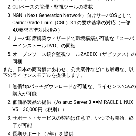
GUIベースの管理・監視ツールの搭載
NGN（Next Generation Network）向けサーバOSとして
Carrier Grade Linux（CGL）3.1の要求基準の対応（一部
4.0要求基準対応済み）
サーバ即席構築ウィザードで環境構築が可能な「スーパ
ーインストールDVD」の同梱
オープンソース統合監視ツールZABBIX（ザビックス）の
同梱
また、日本の商習慣にあわせ、公共案件などにも最適な、以
下のライセンスモデルを提供します。
無償ftpパッチダウンロードが可能な、ライセンスのみの
購入が可能
低価格製品の提供（Asianux Server 3 ==MIRACLE LINUX
V5 36,000円（税別））
サポート・サービスの契約は任意で、いつでも開始、終
了が可能
長期サポート（7年）を提供