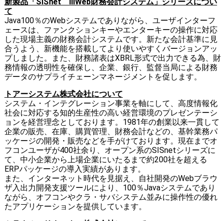
新製品「SISnet iIIWeb財務会計システム」シリーズについ
て
Java100％のWebシステムでありながら、ユーザインターフ
ェースは、ファンクションキーやエンターキーの操作に対応
した現場主義の財務会計システムです。新たな会計基準に見
合うよう、新機能を搭載してより使いやすくバージョンアッ
プしました。また、財務諸表はXBRL形式で出力できる為、財
務情報の透明性を確保し、企業、銀行、監督当局による財務
データのサプライチェーンマネージメントを促します。
トアーシステム株式会社について
システム・インテグレーション事業を軸にして、高度情報化
社会に対応する知的生産性の高い経営環境のプレゼンテーシ
ョンを経営理念としております。1981年の創業以来一貫して
企業の販売、在庫、購買管理、財務会計などの、基幹業務パ
ッケージの開発・販売などを手がけております。現在までオ
フコンユーザが400社余り、オープン系のSISnetシリーズに
て、中小企業から上場企業にいたるまで約200社を超える
ERPパッケージの導入実績があります。
また、インターネット時代を見据え、自社開発のWebブラウ
ザ入出力開発支援ツールにより、100％Javaシステムであり
ながら、オフコンやクラ・サバシステム並みに操作性の優れ
たアプリケーションを提供しています。