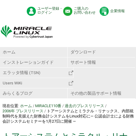
ユーザー登録・
ご購入の
企業情報
ログイン
お問い合わせ
ホーム
ダウンロード
インストレーションガイド
サポート情報
エラッタ情報 (TSN)
Users WiKi
みらくるブログ
その他の製品サポート情報
現在位置:
ホーム
/
MIRACLE110番
/
過去のプレスリリース
/
2006年 プレスリリース
/
トアーシステムとミラクル・リナックス、内部統
制時代を見据えた財務会計システムをLinux対応に― 公認会計士による財務
会計システムセミナーを1月27日に開催 ―
トアーシステムとミラクル・リナ