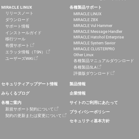
MIRACLE LINUX
各種製品サポート
リリースノート
MIRACLE LINUX
ダウンロード
MIRACLE ZBX
MIRACLE Vul Hammer
サポート情報
MIRACLE Message Handler
インストールガイド
MIRACLE Hatohol Enterprise
移行ツール
MIRACLE System Savior
有償サポート
MIRACLE CLUSTERPRO
エラッタ情報（TSN）
Other Linux
ユーザーズWiKi
各種製品マニュアルダウンロード
各種製品SLA
評価版ダウンロード
セキュリティアップデート情報
製品情報
みらくるブログ
企業情報
各種ご案内
サイトのご利用にあたって
新規サポート契約について
プライバシーポリシー
契約の更新または変更について
セキュリティ基本方針