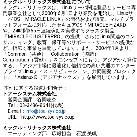
ミラクル・リナックス株式会社について
ミラクル・リナックスは、Linuxサーバ関連製品とサービス専
門事業会社として2000年6月1日より業務を開始し、Linuxサ
ーバ OS「MIRACLE LINUX」の開発および販売、マルチプラ
ットフォームに対応したセキュアOS「MIRACLE HiZARD」
や、24時間365日連続稼動を実現するクラスタ製品
「MIRACLE CLUSTERPRO」の提供、さらにLinux関連のコン
サルティング、教育、保守等のサポート・サービスの提供な
ど、幅広く事業を展開しています。また、2004年1月より、
「Common（共通）、Collaboration（協調）、
Contribution（貢献）」をコンセプトにもつ、アジアから発信
する、「アジア市場に最適化し信頼性の高い共通のエンター
プライズLinuxディストリビューション」共同開発プロジェク
ト、「Asianux®（アジアナックス）」を展開しています。
本件に関する報道お問合せ：
トアーシステム株式会社
営業企画課 谷岡志奈
Tel：03-3486-8641(代表)
E-mail：
info@toa-sys.co.jp
URL：http://www.toa-sys.co.jp
ミラクル・リナックス株式会社
マーケティング部 広報担当 石渡 美帆