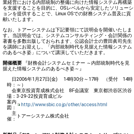
業経営における内部統制の整備に向けた情報システム再構築
を支援することを目的に、OSレベルから安定したソリューシ
ョンを提供することで、Linux OSでの財務システム普及に貢
献いたします。
なお、トアーシステムは下記要領にて説明会を開催いたしま
す。当説明会では、システムコンサルティング・会計関係の
著書を多数出版しておられます、公認会計士の豊田眞司先生
を講師にお迎えし、「内部統制時代を見据えた情報システム
のあるべき姿」について講演していただきます。
開催概要
『財務会計システムセミナー ～内部統制時代を見
据えた情報システムのあるべき姿～』
日
2006年1月27日(金) 14時30分～17時 （受付 14時
時：
～）
会
東京投資育成株式会社 8F会議室 東京都渋谷区渋谷
場：
3-29-22投資育成ビル
案内
http://www.sbic.co.jp/other/access.html
図：
主
トアーシステム株式会社
催：