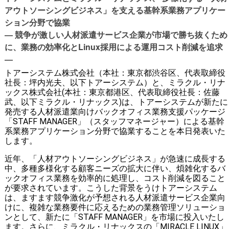
アウトソーシングビジネス」を支える基幹系業務アプリケー
ション分野で協業
― 競争が激しい人材派遣サービス企業が市場で勝ち抜くため
に、業務の効率化とLinux採用による運用コスト削減を追求
―
トアーシステム株式会社（本社：東京都渋谷区、代表取締役
社長：坪内光夫、以下トアーシステム）と、ミラクル・リナ
ックス株式会社(本社：東京都港区、代表取締役社長：佐藤
武、以下ミラクル・リナックス)は、トアーシステムが新たに
発売する人材派遣業向けバックオフィス業務支援パッケージ
「STAFF MANAGER」（スタッフマネージャー）による基幹
系業務アプリケーション分野で協業することを本日発表いた
します。
近年、「人材アウトソーシングビジネス」が急速に成長する
中、多種多様化する顧客ニーズの拡大に伴い、煩雑化するバ
ックオフィス業務を効率的に処理し、コスト削減を図ること
が要求されています。こうした背景をうけトアーシステム
は、ますます競争激化が予想される人材派遣サービス企業向
けに、複雑な業務要件に応えるための業務管理ソリューショ
ンとして、新たに「STAFF MANAGER」を市場に投入いたし
ます。さらに、ミラクル・リナックスの「MIRACLE LINUX」