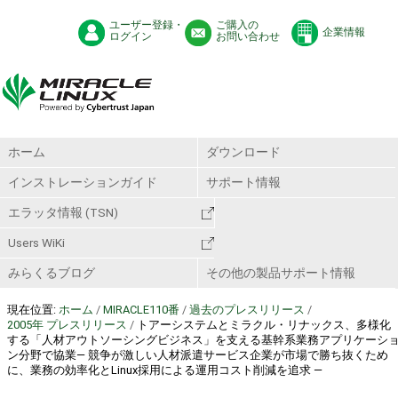
ユーザー登録・
ご購入の
企業情報
ログイン
お問い合わせ
ホーム
ダウンロード
インストレーションガイド
サポート情報
エラッタ情報 (TSN)
Users WiKi
みらくるブログ
その他の製品サポート情報
現在位置:
ホーム
/
MIRACLE110番
/
過去のプレスリリース
/
2005年 プレスリリース
/
トアーシステムとミラクル・リナックス、多様化
する「人材アウトソーシングビジネス」を支える基幹系業務アプリケーシ
ン分野で協業― 競争が激しい人材派遣サービス企業が市場で勝ち抜くため
に、業務の効率化とLinux採用による運用コスト削減を追求 ―