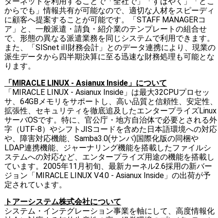
ターネットを利用することで「全社で」「すばやく」「どこ
からでも」情報共有が可能なので、適切な人材をスピーディ
に顧客へ提案することが可能です。「STAFF MANAGERコ
ア」と、一般派遣・請負・紹介業のテンプレートの組合せ
で、形態の異なる派遣業務を同じシステムで利用できます。
また、「SISnet iII財務会計」とのデータ連携により、現業の
派生データから四半期決算に至る迅速な財務処理も可能とな
ります。
「MIRACLE LINUX - Asianux Inside」について
「MIRACLE LINUX - Asianux Inside」は最大32CPUプロセッ
サ、64GBメモリをサポートし、高い品質と信頼性、安定性、
拡張性、セキュリティを徹底追及したエンタープライズLinux
サーバOSです。特に、官公庁・地方自治体で必要とされる外
字（UTF-8）やシフトJISコードを含めた日本語環境への対応
や、障害対応機能、Samba3.0(サンバ)国際化版の同梱や
LDAP連携機能、ジャーナリング機能を搭載したファイルシ
ステムへの対応など、エンタープライズ用途の機能を搭載し
ています。2005年11月初旬、最新カーネル2.6採用の新バー
ジョン「MIRACLE LINUX V4.0 - Asianux Inside」の出荷が予
定されています。
トアーシステム株式会社について
システム・インテグレーション事業を軸にして、高度情報化