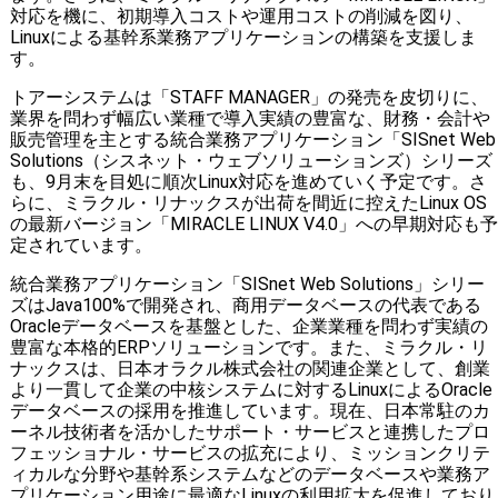
対応を機に、初期導入コストや運用コストの削減を図り、
Linuxによる基幹系業務アプリケーションの構築を支援しま
す。
トアーシステムは「STAFF MANAGER」の発売を皮切りに、
業界を問わず幅広い業種で導入実績の豊富な、財務・会計や
販売管理を主とする統合業務アプリケーション「SISnet Web
Solutions（シスネット・ウェブソリューションズ）シリーズ
も、9月末を目処に順次Linux対応を進めていく予定です。さ
らに、ミラクル・リナックスが出荷を間近に控えたLinux OS
の最新バージョン「MIRACLE LINUX V4.0」への早期対応も予
定されています。
統合業務アプリケーション「SISnet Web Solutions」シリー
ズはJava100%で開発され、商用データベースの代表である
Oracleデータベースを基盤とした、企業業種を問わず実績の
豊富な本格的ERPソリューションです。また、ミラクル・リ
ナックスは、日本オラクル株式会社の関連企業として、創業
より一貫して企業の中核システムに対するLinuxによるOracle
データベースの採用を推進しています。現在、日本常駐のカ
ーネル技術者を活かしたサポート・サービスと連携したプロ
フェッショナル・サービスの拡充により、ミッションクリテ
ィカルな分野や基幹系システムなどのデータベースや業務ア
プリケーション用途に最適なLinuxの利用拡大を促進しており