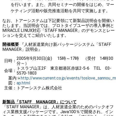
を行います。また、共同セミナーの開催をはじめ、マー
ケティング活動や販売推進活動を共同で実施します。
なお、トアーシステムは下記要領にて新製品説明会を開催い
たします。当説明会では、プロトタイプユーザの導入事例と
MIRACLE LINUX対応「STAFF MANAGER」のデモンスとレー
ションを交えてご紹介いたします。
開催概要
『人材派遣業向け新パッケージシステム「STAFF
MANAGER」説明会』
2005年9月30日(金) 15時～17時 （受付 14時30
日時：
分～）
トスラブ山王2F 東京都港区赤坂2-5-6 TEL 03-
会場：
5570-1803
案内
http://www.current.co.jp/events/toslove_sannou_m
図：
ap.html
主催：
トアーシステム株式会社
新製品「STAFF MANAGER」について
「STAFF MANAGER」は、人材派遣企業のためのバックオフ
ィス業務支援パッケージです。Java100％で開発され、イン