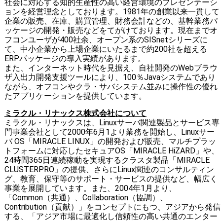
社会に対応する知的生産性の高い経営環境のプレゼンテーシ
ョンを経営理念としております。1981年の創業以来一貫して
企業の販売、在庫、購買管理、財務会計などの、基幹業務パ
ッケージの開発・販売などをてがけております。現在までオ
フコンユーザが400社余、オープン系のSISnetシリーズに
て、中小企業から上場企業にいたるまで約200社を超える
ERPパッケージの導入実績があります。
また、インターネット時代を見据え、自社開発のWebブラウ
ザ入出力開発支援ツールにより、100％Javaシステムであり
ながら、オフコンやクラ・サバシステム並みに操作性の優れ
たアプリケーションを提供しています。
ミラクル・リナックス株式会社について
ミラクル・リナックスは、Linuxサーバ関連製品とサービス専
門事業会社として2000年6月1より業務を開始し、Linuxサー
バ OS「MIRACLE LINUX」の開発および販売、マルチプラッ
トフォームに対応したセキュアOS「MIRACLE HiZARD」や、
24時間365日連続稼動を実現するクラスタ製品「MIRACLE
CLUSTERPRO」の提供、さらにLinux関連のコンサルティン
グ、教育、保守等のサポート・サービスの提供など、幅広く
事業を展開しています。また、2004年1月より、
「Common（共通）、Collaboration（協調）、
Contribution（貢献）」をコンセプトにもつ、アジアから発信
する、「アジア市場に最適化し信頼性の高い共通のエンター