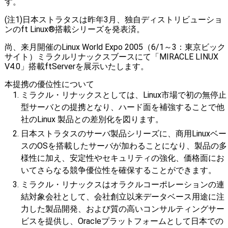
す。
(注1)日本ストラタスは昨年3月、独自ディストリビューショ
ンのft Linux®搭載シリーズを発表済。
尚、来月開催のLinux World Expo 2005（6/1～3：東京ビック
サイト）ミラクルリナックスブースにて「MIRACLE LINUX
V4.0」搭載ftServerを展示いたします。
本提携の優位性について
ミラクル・リナックスとしては、Linux市場で初の無停止
型サーバとの提携となり、ハード面を補強することで他
社のLinux 製品との差別化を図ります。
日本ストラタスのサーバ製品シリーズに、商用Linuxベー
スのOSを搭載したサーバが加わることになり、製品の多
様性に加え、安定性やセキュリティの強化、価格面にお
いてさらなる競争優位性を確保することができます。
ミラクル・リナックスはオラクルコーポレーションの連
結対象会社として、会社創立以来データベース用途に注
力した製品開発、および質の高いコンサルティングサー
ビスを提供し、Oracleプラットフォームとして日本での