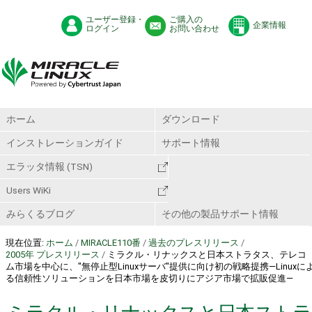
ユーザー登録・
ご購入の
企業情報
ログイン
お問い合わせ
ホーム
ダウンロード
インストレーションガイド
サポート情報
エラッタ情報 (TSN)
Users WiKi
みらくるブログ
その他の製品サポート情報
現在位置:
ホーム
/
MIRACLE110番
/
過去のプレスリリース
/
2005年 プレスリリース
/
ミラクル・リナックスと日本ストラタス、テレコ
ム市場を中心に、"無停止型Linuxサーバ"提供に向け初の戦略提携―Linuxに
る信頼性ソリューションを日本市場を皮切りにアジア市場で拡販促進―
ミラクル・リナックスと日本ストラ