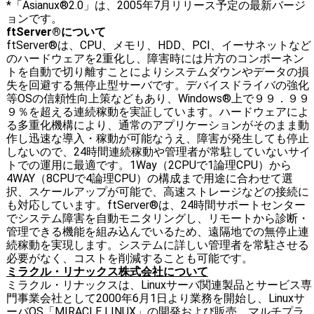
*「Asianux®2.0」は、2005年7月リリース予定の最新バージ
ョンです。
ftServer®について
ftServer®は、CPU、メモリ、HDD、PCI、イーサネットなど
のハードウェアを2重化し、障害時には片方のコンポーネン
トを自動で切り離すことによりシステムダウンやデータの損
失を回避する無停止型サーバです。デバイスドライバの強化
等OSの信頼性向上策などもあり、Windows®上で９９．９９
９％を超える連続稼動を実証しています。ハードウェアによ
る多重化機構により、通常のアプリケーションがそのまま動
作し迅速な導入・稼動が可能なうえ、障害が発生しても停止
しないので、24時間連続稼動や管理者が常駐していないサイ
トでの運用に最適です。1Way（2CPUで1論理CPU）から
4WAY（8CPUで4論理CPU）の構成まで用途に合わせて選
択、スケールアップが可能で、高速ストレージなどの接続に
も対応しています。ftServer®は、24時間サポートセンター
でシステム障害を自動モニタリングし、リモートから診断・
管理できる機能を組み込んでいるため、遠隔地での無停止連
続稼動を実現します。システムに詳しい管理者を常駐させる
必要がなく、コストを削減することも可能です。
ミラクル・リナックス株式会社について
ミラクル・リナックスは、Linuxサーバ関連製品とサービス専
門事業会社として2000年6月1日より業務を開始し、Linuxサ
ーバOS「MIRACLE LINUX」の開発および販売、マルチプラ