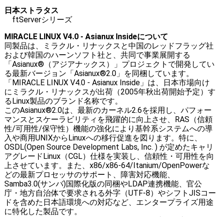
日本ストラタス
ftServerシリーズ
MIRACLE LINUX V4.0 - Asianux Insideについて
同製品は、ミラクル・リナックスと中国のレッドフラッグ社
および韓国のハーンソフト社と、共同で事業展開する
「Asianux®（アジアナックス）」プロジェクトで開発してい
る最新バージョン「Asianux®2.0」を同梱しています。
「MIRACLE LINUX V4.0 - Asianux Inside」は、日本市場向け
にミラクル・リナックスが出荷（2005年秋出荷開始予定）す
るLinux製品のブランド名称です。
このAsianux®2.0は、最新のカーネル2.6を採用し、パフォー
マンスとスケーラビリティを飛躍的に向上させ、RAS（信頼
性/可用性/保守性）機能の強化により基幹系システムへの導
入や商用UNIXからLinuxへの移行促進を図ります。特に、
OSDL(Open Source Development Labs, Inc. ) が定めたキャリ
アグレードLinux（CGL）仕様を実装し、信頼性・可用性を向
上させています。また、x86/x86-64/Itanium/OpenPowerな
どの最新プロセッサのサポート、障害対応機能、
Samba3.0(サンバ)国際化版の同梱やLDAP連携機能、官公
庁・地方自治体で要求される外字（UTF-8）やシフトJISコー
ドを含めた日本語環境への対応など、エンタープライズ用途
に特化した製品です。