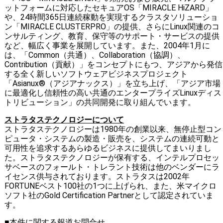
ットフォームに対応したセキュアOS「MIRACLE HiZARD」
や、24時間365日連続稼動を実現するクラスタソリューショ
ン「MIRACLE CLUSTERPRO」の提供、さらにLinux関連のコ
ンサルティング、教育、保守等のサポート・サービスの提供
など、幅広く事業を展開しています。また、2004年1月に
は、「Common（共通）、Collaboration（協調）、
Contribution（貢献）」をコンセプトにもつ、アジアから発信
する全く新しいソフトウェアビジネスプロジェクト
「Asianux®（アジアナックス）」を立ち上げ、「アジア市場
に最適化し信頼性の高い共通のエンタープライズLinuxディス
トリビューション」の共同開発に取り組んでいます。
ストラタステクノロジーについて
ストラタステクノロジーは1980年の創業以来、無停止型コン
ピュータ・システムの製造・販売を、システムの連続可動と
可用性を追求するあらゆるビジネスに提供してまいりまし
た。ストラタステクノロジーが保有する、インテルプロセッ
サベースのフォールト・トレラント技術は他のベンダーにラ
イセンス供与されております。ストラタスは2002年
FORTUNEベスト100社の1つに上げられ、また、米マイクロ
ソフト社のGold Certification Partnerとして認定されていま
す。
■本件に関する報道お問合せ