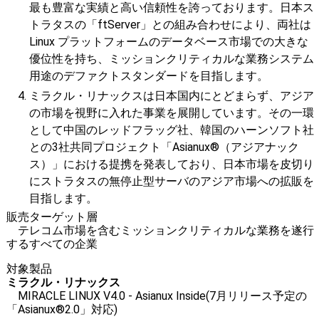
最も豊富な実績と高い信頼性を誇っております。日本ス
トラタスの「ftServer」との組み合わせにより、両社は
Linux プラットフォームのデータベース市場での大きな
優位性を持ち、ミッションクリティカルな業務システム
用途のデファクトスタンダードを目指します。
ミラクル・リナックスは日本国内にとどまらず、アジア
の市場を視野に入れた事業を展開しています。その一環
として中国のレッドフラッグ社、韓国のハーンソフト社
との3社共同プロジェクト「Asianux®（アジアナック
ス）」における提携を発表しており、日本市場を皮切り
にストラタスの無停止型サーバのアジア市場への拡販を
目指します。
販売ターゲット層
テレコム市場を含むミッションクリティカルな業務を遂行
するすべての企業
対象製品
ミラクル・リナックス
MIRACLE LINUX V4.0 - Asianux Inside(7月リリース予定の
「Asianux®2.0」対応)