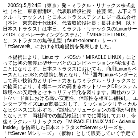
2005年5月24日（東京）発－ミラクル・リナックス株式会
社（本社：東京都港区、代表取締役社長：佐藤 武、以下ミラ
クル・リナックス）と日本ストラタステクノロジー株式会社
（本社：東京都千代田区、代表取締役社長：長井正利、以下
日本ストラタス）は本日、ミラクル・リナックスのLinuxサー
バ OS（オペレーティングシステム）「MIRACLE LINUX」
と、ストラタスの無停止型（fault-tolerant）サーバ
「ftServer®」における戦略提携を発表しました。
本提携により、Linux サーバOSの「MIRACLE LINUX」にと
っては初の無停止型サーバとのコンビネーションが実現する
ことになります。日本ストラタスにおいても、商用Linuxをベ
(注1)
ースとしたOSとの提携は初となり、
国内Linuxベンダーと
して高い技術力とサポート力をもつミラクル・リナックスと
の協業により、市場ニーズの高まるネットワークDBシステム
環境への安定性とセキュリティ強化を図ります。両社のソフ
ト/ハード面における高い安定性、信頼性を相互に補強し、エ
ンタープライズLinux市場に対して、ミッションクリティカル
なビジネスに対応する、信頼性ソリューションの提供が可能
となります。両社間での製品検証はすでに開始しており、今
後ミラクル・リナックスの 「MIRACLE LINUX V4.0 - Asianux
Inside」を搭載した日本ストラタスftServerシリーズを、
「ftServer Mシリーズ」（仮称）として販売していく予定で