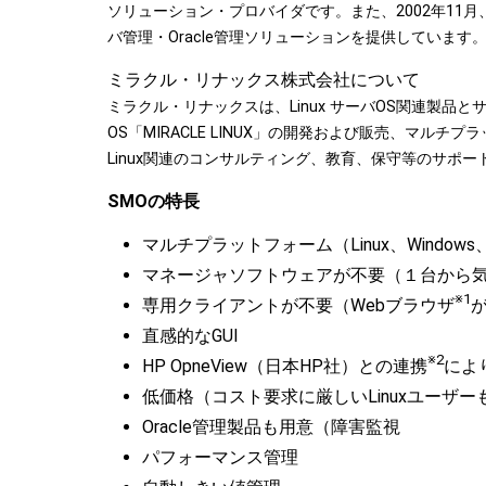
ソリューション・プロバイダです。また、2002年11
バ管理・Oracle管理ソリューションを提供しています
ミラクル・リナックス株式会社について
ミラクル・リナックスは、Linux サーバOS関連製品とサ
OS「MIRACLE LINUX」の開発および販売、マルチプ
Linux関連のコンサルティング、教育、保守等のサポ
SMOの特長
マルチプラットフォーム（Linux、Windows
マネージャソフトウェアが不要（１台から
※1
専用クライアントが不要（Webブラウザ
直感的なGUI
※2
HP OpneView（日本HP社）との連携
により
低価格（コスト要求に厳しいLinuxユーザー
Oracle管理製品も用意（障害監視
パフォーマンス管理