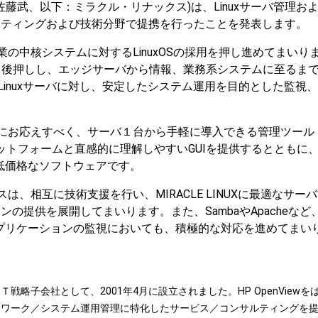
藤武、以下：ミラクル・リナックス)は、Linuxサーバ管理お
ーケティングおよび技術分野で提携を行ったことを発表します。
中核システムに対するLinuxOSの採用を押し進めてまいり
も後押しし、エッジサーバから情報、業務系システムに至るま
めLinuxサーバに対し、安定したシステム運用を目的とした監視
にお応えすべく、サーバ１台から手軽に導入できる管理ツール
ットフォームと直感的に理解しやすいGUIを提供するとともに、
つ低価格なソフトウェアです。
相互に技術支援を行い、MIRACLE LINUXに最適なサー
ンの提供を展開してまいります。また、SambaやApacheなど
アやアプリケーションの監視においても、積極的な対応を進めてまい
略子会社として、2001年4月に設立されました。HP OpenViewを
トワーク／システム運用管理に特化したサービス／コンサルティングを