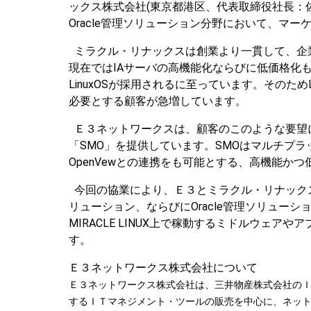
ックス株式会社(東京都港区、代表取締役社長：佐
Oracle管理ソリューション分野において、マ
ミラクル・リナックスは創業より一貫して、企業の
現在ではIAサーバの高機能化ならびに低価格化
LinuxOSが採用されるに至っています。そのた
必要とする顧客が急増しています。
Ｅ３ネットワークスは、顧客のこのような要望
「SMO」を提供しています。SMOはマルチプラ
OpenVewとの連携をも可能とする、高機能か
今回の協業により、Ｅ３とミラクル・リナックスは、
リューション、ならびにOracle管理ソリューショ
MIRACLE LINUX上で稼動するミドルウェ
す。
Ｅ３ネットワークス株式会社について
Ｅ３ネットワークス株式会社は、三井物産株式会社のＩＴ戦
するＩＴマネジメント・ツールの販売を中心に、ネッ