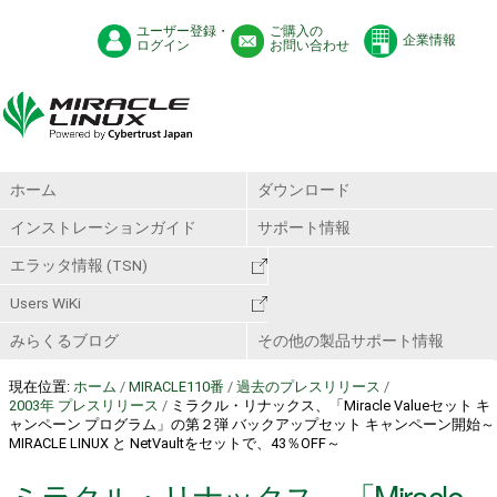
ユーザー登録・
ご購入の
企業情報
ログイン
お問い合わせ
ホーム
ダウンロード
インストレーションガイド
サポート情報
エラッタ情報 (TSN)
Users WiKi
みらくるブログ
その他の製品サポート情報
現在位置:
ホーム
/
MIRACLE110番
/
過去のプレスリリース
/
2003年 プレスリリース
/
ミラクル・リナックス、「Miracle Valueセット キ
ャンペーン プログラム」の第２弾 バックアップセット キャンペーン開始～
MIRACLE LINUX と NetVaultをセットで、43％OFF～
ミラクル・リナックス、「Miracle