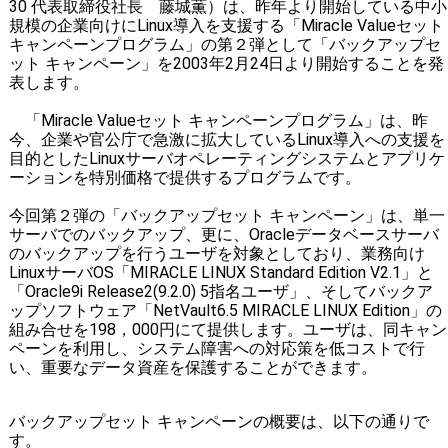
30 代表取締役社長 藤城薫）は、昨年より開始している中小
規模の企業向けにLinux導入を支援する「Miracle Valueセット
キャンペーンプログラム」の第２弾として「バックアップセ
ット キャンペーン」を2003年2月24日より開始することを発
表します。
「Miracle Valueセット キャンペーンプログラム」は、昨
今、企業や官公庁で急激に拡大しているLinux導入への支援を
目的としたLinuxサーバオペレーティングシステムとアプリケ
ーションを特別価格で提供するプログラムです。
今回第２弾の「バックアップセット キャンペーン」は、単一
サーバでのバックアップ、更に、Oracleデータベースサーバ
のバックアップを行うユーザを対象としており、業務向け
LinuxサーバOS「MIRACLE LINUX Standard Edition V2.1」と
「Oracle9i Release2(9.2.0) 5指名ユーザ」、そしてバックア
ップソフトウェア「NetVault6.5 MIRACLE LINUX Edition」の
組み合せを198，000円にて提供します。ユーザは、同キャン
ペーンを利用し、システム障害への対応策を低コストで行
い、重要なデータ資産を保護することができます。
バックアップセット キャンペーンの概要は、以下の通りで
す。