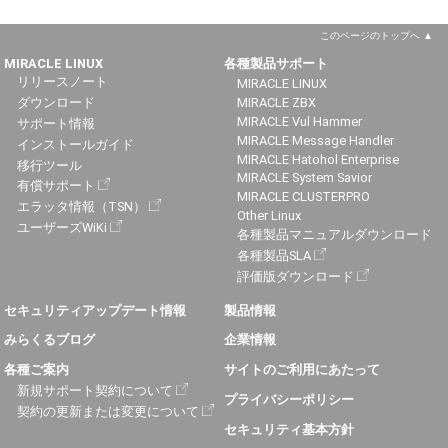
このページのトップへ
MIRACLE LINUX
各種製品サポート
リリースノート
MIRACLE LINUX
ダウンロード
MIRACLE ZBX
MIRACLE Vul Hammer
サポート情報
MIRACLE Message Handler
インストールガイド
MIRACLE Hatohol Enterprise
移行ツール
MIRACLE System Savior
有償サポート
MIRACLE CLUSTERPRO
エラッタ情報（TSN）
Other Linux
ユーザーズWiKi
各種製品マニュアルダウンロード
各種製品SLA
評価版ダウンロード
セキュリティアップデート情報
製品情報
みらくるブログ
企業情報
各種ご案内
サイトのご利用にあたって
新規サポート契約について
プライバシーポリシー
契約の更新または変更について
セキュリティ基本方針