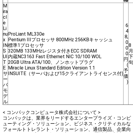
M
ira
cl
e
6
Li
4
nu
ProLiant ML330e
8,
x
Pentium IIIプロセッサ 800MHz 256KBキャッシュ
0
IN
標準1プロセッサ
8
0
S
320MB 133MHzレジスタ付きECC SDRAM
0
UI
内蔵NC3163 Fast Ethernet NIC 10/100 WOL
円
T
20GB Ultra ATA/100、ノンホットプラグ
(
E
Miracle Linux Standard Edition Version 1.1
予
サ
INSUITE（サーバおよび15クライアントライセンス付)
価
ー
)
バ
モ
デ
ル
< コンパックコンピュータ株式会社について >
コンパックは、業界をリードするエンタープライズ・コンピ
ューティング・ソリューション、ビジネス・クリティカルな
フォールトトレラント・ソリューション、通信製品、企業向