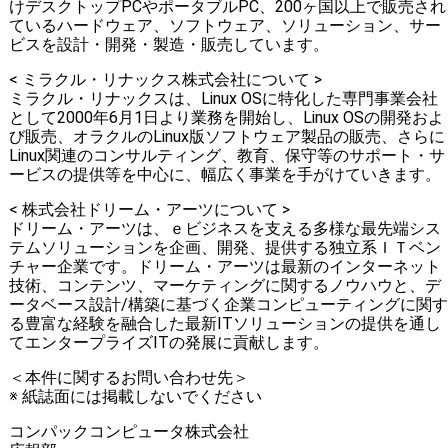
けデスクトップPCやポータブルPC、200ヶ国以上で販売され
ているハードウェア、ソフトウェア、ソリューション、サー
ビスを設計・開発・製造・販売しています。
< ミラクル・リナックス株式会社について >
ミラクル・リナックスは、Linux OSに特化した専門事業会社
として2000年6月1日より業務を開始し、Linux OSの開発およ
び販売、オラクルのLinux版ソフトウェア製品の販売、さらに
Linux関連のコンサルティング、教育、保守等のサポート・サ
ービスの提供等を中心に、幅広く事業を手がけていきます。
< 株式会社ドリーム・アーツについて >
ドリーム・アーツは、ｅビジネスを支える多様な最先端シス
テムソリューションを企画、開発、提供する独立系ＩＴベン
チャー企業です。ドリーム・アーツは最新のインターネット
技術、コンテンツ、マーケティングに関するノウハウと、デ
ータベース設計/構築に基づく企業コンピューティングに関す
る豊富な経験を融合した最新ITソリューションの提供を通し
てエンタープライズITの発展に貢献します。
＜本件に関するお問い合わせ先＞
※ 紙誌面には掲載しないでください
コンパックコンピュータ株式会社