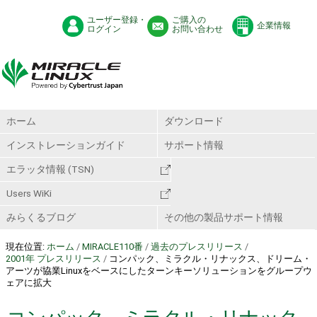
ユーザー登録・
ご購入の
企業情報
ログイン
お問い合わせ
ホーム
ダウンロード
インストレーションガイド
サポート情報
エラッタ情報 (TSN)
Users WiKi
みらくるブログ
その他の製品サポート情報
現在位置:
ホーム
/
MIRACLE110番
/
過去のプレスリリース
/
2001年 プレスリリース
/
コンパック、ミラクル・リナックス、ドリーム・
アーツが協業Linuxをベースにしたターンキーソリューションをグループウ
ェアに拡大
コンパック、ミラクル・リナック