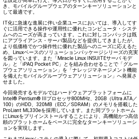
な設定が簡単に行え、導入日からすぐに活用することがで
き、モバイルグループウェアのターンキーソリューションと
して最適です。
IT化に急速な進展に伴い企業ユースにおいては、導入してす
ぐに活用できる操作や運用性に優れたコンピュータ・システ
ムへのニーズが高まっています。これに対しコンパックは既
にアプライアンス・サーバ製品などを提供してきましたが、
より低価格でかつ操作性に優れた製品へのニーズに応えるた
め、Linuxベースのソリューションパッケージシリーズの充実
を図っています。また「Miracle Linux INSUITEサーバ モデ
ル」と「iPAQ Pocket PC」とを組み合わせることで「グルー
プウェアソリューション」を「ナレッジマネージメント機能
を備えたモバイルグループウェアソリューション」へ発展さ
せました。
今回発売するモデルではハードウェアプラットフォームに
Intel® Pentium® IIIプロセッサ800MHz、20GB（Ultra ATA／
100）のHDD、320MB（ECC／SDRAM）のメモリを搭載した
ProLiant ML330eを採用しています。また同プラットホーム
にLinuxをプリインストールすることにより、高機能かつ高信
頼のプラットホームをベースに完全なターンキーソリューシ
ョンを実現します。
これまでLinuxシステムの導入に際して、初期導入コストは低