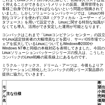
く抑えることができるというメリットの反面、運用管理をお
客様ご自身で行わなければならないという問題が指摘されて
いました。しかしソリューションパッケージでは、Linuxの特
別なコマンドを使わずにGUI（グラフィカル・ユーザー・イ
タフェース）を用いて設定でき、Linuxに関する特別な知識が
なくても導入、活用ができ安定した運用が可能となります。
コンパックはこれまで「Linuxコンピテンシ センター」の設
やLinux認定技術者の大幅増員などを図り、サーバOS市場で
ェアを拡大しているLinuxについてもWindows®2000や
Windows NT®と同様の本格対応を表明してきました。今回の
Linuxソリューションパッケージシリーズの投入は、こうした
コンパックのLinux戦略の延長線上にあるものです。
ミラクル・リナックス、ドリーム・アーツは、今後もよりア
プリケーションに特化したコンパックの同シリーズ製品群の
提供に協力していきます。
希
モ
望
デ
小
主な仕様
ル
売
名
価
格