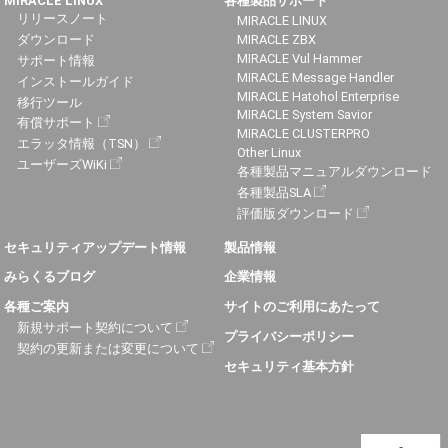
MIRACLE LINUX
各種製品サポート
リリースノート
MIRACLE LINUX
ダウンロード
MIRACLE ZBX
MIRACLE Vul Hammer
サポート情報
MIRACLE Message Handler
インストールガイド
MIRACLE Hatohol Enterprise
移行ツール
MIRACLE System Savior
有償サポート
MIRACLE CLUSTERPRO
エラッタ情報（TSN）
Other Linux
ユーザーズWiKi
各種製品マニュアルダウンロード
各種製品SLA
評価版ダウンロード
セキュリティアップデート情報
製品情報
みらくるブログ
企業情報
各種ご案内
サイトのご利用にあたって
新規サポート契約について
プライバシーポリシー
契約の更新または変更について
セキュリティ基本方針