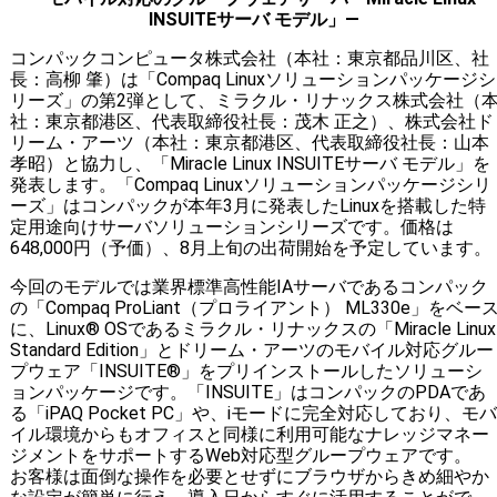
INSUITEサーバ モデル」―
コンパックコンピュータ株式会社（本社：東京都品川区、社
長：高柳 肇）は「Compaq Linuxソリューションパッケージシ
リーズ」の第2弾として、ミラクル・リナックス株式会社（
社：東京都港区、代表取締役社長：茂木 正之）、株式会社ド
リーム・アーツ（本社：東京都港区、代表取締役社長：山本
孝昭）と協力し、「Miracle Linux INSUITEサーバ モデル」を
発表します。「Compaq Linuxソリューションパッケージシリ
ーズ」はコンパックが本年3月に発表したLinuxを搭載した特
定用途向けサーバソリューションシリーズです。価格は
648,000円（予価）、8月上旬の出荷開始を予定しています。
今回のモデルでは業界標準高性能IAサーバであるコンパック
の「Compaq ProLiant（プロライアント） ML330e」をベー
に、Linux® OSであるミラクル・リナックスの「Miracle Linux
Standard Edition」とドリーム・アーツのモバイル対応グルー
プウェア「INSUITE®」をプリインストールしたソリューシ
ョンパッケージです。「INSUITE」はコンパックのPDAであ
る「iPAQ Pocket PC」や、iモードに完全対応しており、モバ
イル環境からもオフィスと同様に利用可能なナレッジマネー
ジメントをサポートするWeb対応型グループウェアです。
お客様は面倒な操作を必要とせずにブラウザからきめ細やか