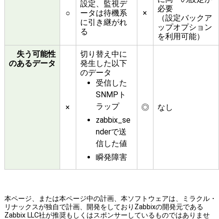
設定、監視デ
必要
○
ータは待機系
×
（設定バックア
に引き継がれ
ップオプション
る
を利用可能）
失う可能性
切り替え中に
のあるデータ
発生した以下
のデータ
受信した
SNMPト
ラップ
×
◎
なし
zabbix_se
nderで送
信した値
瞬発障害
本ページ、または本ページ中の計画、本ソフトウェアは、ミラクル・
リナックスが独自で計画、開発をしておりZabbixの開発元である
Zabbix LLC社が推奨もしくはスポンサーしているものではありませ