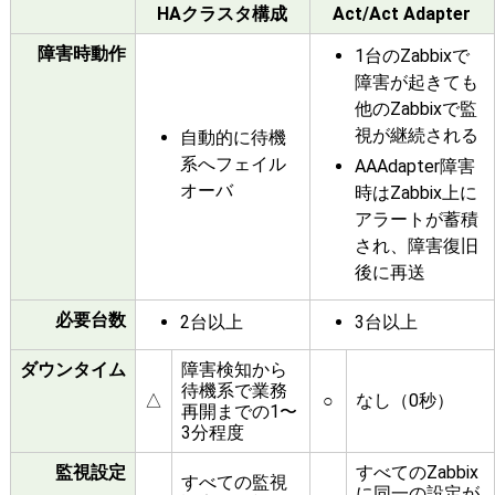
HAクラスタ構成
Act/Act Adapter
障害時動作
1台のZabbixで
障害が起きても
他のZabbixで監
視が継続される
自動的に待機
系へフェイル
AAAdapter障害
オーバ
時はZabbix上に
アラートが蓄積
され、障害復旧
後に再送
必要台数
2台以上
3台以上
ダウンタイム
障害検知から
待機系で業務
△
○
なし（0秒）
再開までの1〜
3分程度
監視設定
すべてのZabbix
すべての監視
に同一の設定が