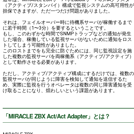
（アクティブ/スタンバイ）構成で監視システムの高可用性が
担保できますが、ただ一つだけ問題がありました。
それは、フェイルオーバー時に待機系サーバが稼働するまで
に若干時間（1〜3分）を要するということです。
もし、このわずかな時間でSNMPトラップなどの通知が発生
した場合、稼働している監視サーバがないために通知をロス
トしてしまう可能性がありました。
このロストまでをも完全に防ぐためには、同じ監視設定を施
した複数の監視サーバを両稼働系（アクティブ/アクティブ）
として動作させる必要があります。
ただし、アクティブ/アクティブ構成にするだけでは、複数の
監視サーバが同じように障害を検知して通知を送信するた
め、実際に監視を行うオペレータは複数の同じ障害通知を受
け取ることになり、煩わしいという課題があります。
「MIRACLE ZBX Act/Act Adapter」とは？