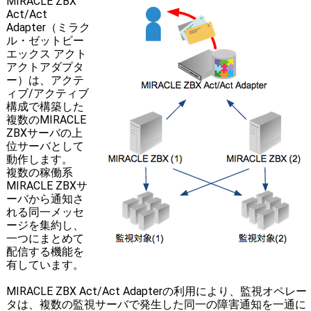
MIRACLE ZBX
Act/Act
Adapter（ミラク
ル・ゼットビー
エックス アクト
アクトアダプタ
ー）は、アクテ
ィブ/アクティブ
構成で構築した
複数のMIRACLE
ZBXサーバの上
位サーバとして
動作します。
複数の稼働系
MIRACLE ZBXサ
ーバから通知さ
れる同一メッセ
ージを集約し、
一つにまとめて
配信する機能を
有しています。
MIRACLE ZBX Act/Act Adapterの利用により、監視オペレー
タは、複数の監視サーバで発生した同一の障害通知を一通に