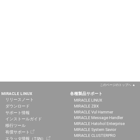
このページのトップへ
MIRACLE LINUX
各種製品サポート
リリースノート
MIRACLE LINUX
ダウンロード
MIRACLE ZBX
MIRACLE Vul Hammer
サポート情報
MIRACLE Message Handler
インストールガイド
MIRACLE Hatohol Enterprise
移行ツール
MIRACLE System Savior
有償サポート
MIRACLE CLUSTERPRO
エラッタ情報（TSN）