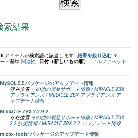
検索結果
36
アイテムが検索語に該当します
結果を絞り込む
ソート基準
関連性
·
日付（新しいもの順）
·
アルファベット
順
MySQL 5.5パッケージのアップデート情報
存在位置
その他の製品サポート情報
/
MIRACLE ZBX
アプライアンス
/
MIRACLE ZBX アプライアンス ア
ップデート情報
MIRACLE ZBX 2.2.9-2
存在位置
その他の製品サポート情報
/
MIRACLE ZBX
2.2 技術情報
/
MIRACLE ZBX 2.2 アップデート情報
mlzbx-tools*パッケージのアップデート情報