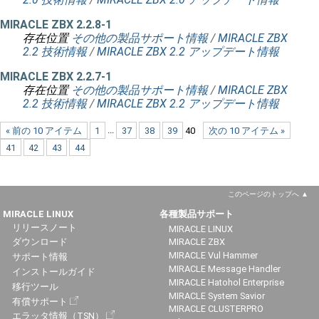
MIRACLE ZBX 2.2.8-1
存在位置
その他の製品サポート情報
/
MIRACLE ZBX
2.2 技術情報
/
MIRACLE ZBX 2.2 アップデート情報
MIRACLE ZBX 2.2.7-1
存在位置
その他の製品サポート情報
/
MIRACLE ZBX
2.2 技術情報
/
MIRACLE ZBX 2.2 アップデート情報
« 前の 10 アイテム
1
...
37
38
39
40
次の 10 アイテム »
41
42
43
44
このページのトップへ
MIRACLE LINUX
各種製品サポート
リリースノート
MIRACLE LINUX
ダウンロード
MIRACLE ZBX
MIRACLE Vul Hammer
サポート情報
MIRACLE Message Handler
インストールガイド
MIRACLE Hatohol Enterprise
移行ツール
MIRACLE System Savior
有償サポート
MIRACLE CLUSTERPRO
エラッタ情報（TSN）