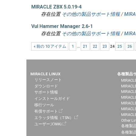
MIRACLE ZBX 5.0.19-4
存在位置
その他の製品サポート情報
/
MIRA
Vul Hammer Manager 2.6-1
存在位置
その他の製品サポート情報
/
MIRA
« 前の 10 アイテム
1
...
21
22
23
24
25
26
MIRACLE LINUX
各種製品
リリースノート
MIRACLE
ダウンロード
MIRACL
MIRACLE
サポート情報
MIRACLE
インストールガイド
MIRACLE
移行ツール
MIRACLE
有償サポート
MIRACL
エラッタ情報（TSN）
Other Li
ユーザーズWiKi
各種製
各種製品