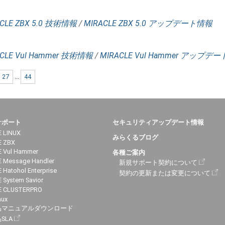
CLE ZBX 5.0 技術情報
/
MIRACLE ZBX 5.0 アップデート情報
CLE Vul Hammer 技術情報
/
MIRACLE Vul Hammer アップデ
27
...
44
サポート
セキュリティアップデート情報
 LINUX
みらくるブログ
E ZBX
 Vul Hammer
各種ご案内
 Message Handler
新規サポート契約について
 Hatohol Enterprise
契約の更新または変更について
 System Savior
E CLUSTERPRO
nux
品マニュアルダウンロード
SLA