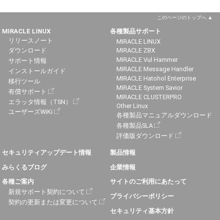
このページのトップへ
MIRACLE LINUX
各種製品サポート
リリースノート
MIRACLE LINUX
ダウンロード
MIRACLE ZBX
MIRACLE Vul Hammer
サポート情報
MIRACLE Message Handler
インストールガイド
MIRACLE Hatohol Enterprise
移行ツール
MIRACLE System Savior
有償サポート
MIRACLE CLUSTERPRO
エラッタ情報（TSN）
Other Linux
ユーザーズWiKi
各種製品マニュアルダウンロード
各種製品SLA
評価版ダウンロード
セキュリティアップデート情報
製品情報
みらくるブログ
企業情報
各種ご案内
サイトのご利用にあたって
新規サポート契約について
プライバシーポリシー
契約の更新または変更について
セキュリティ基本方針