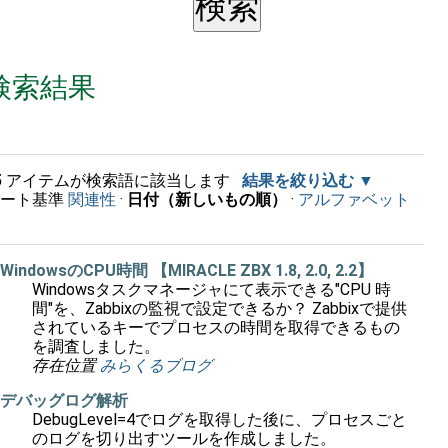
検索結果
5
アイテムが検索語に該当します
結果を絞り込む
ソート基準
関連性
·
日付（新しいもの順）
·
アルファベット
順
WindowsのCPU時間 【MIRACLE ZBX 1.8, 2.0, 2.2】
Windowsタスクマネージャにて表示できる"CPU 時
間"を、Zabbixの監視で設定できるか？ Zabbixで提供
されているキーでプロセスの時間を取得できるもの
を調査しました。
存在位置
みらくるブログ
デバッグログ解析
DebugLevel=4でログを取得した後に、プロセスごと
のログを切り出すツールを作成しました。