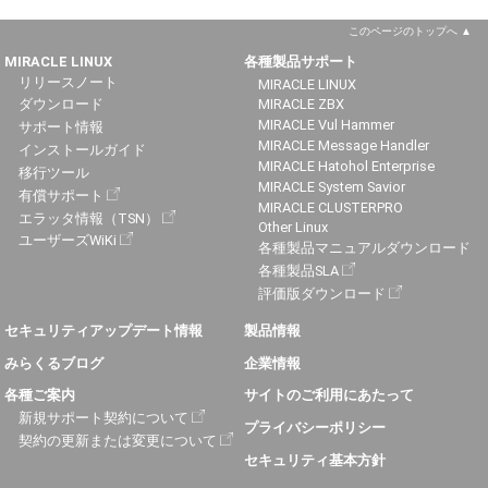
このページのトップへ
MIRACLE LINUX
各種製品サポート
リリースノート
MIRACLE LINUX
ダウンロード
MIRACLE ZBX
MIRACLE Vul Hammer
サポート情報
MIRACLE Message Handler
インストールガイド
MIRACLE Hatohol Enterprise
移行ツール
MIRACLE System Savior
有償サポート
MIRACLE CLUSTERPRO
エラッタ情報（TSN）
Other Linux
ユーザーズWiKi
各種製品マニュアルダウンロード
各種製品SLA
評価版ダウンロード
セキュリティアップデート情報
製品情報
みらくるブログ
企業情報
各種ご案内
サイトのご利用にあたって
新規サポート契約について
プライバシーポリシー
契約の更新または変更について
セキュリティ基本方針