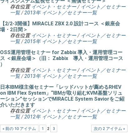
ライズシステム監視セミナー ＜無償セミナー＞
存在位置
イベント・セミナー
/
イベント／セミナー
一覧
/
2013年 イベント／セミナー一覧
【2/2-3開催】MIRACLE ZBX 2.0 設計コース ＜銀座会
場・2日間＞
存在位置
イベント・セミナー
/
イベント／セミナー
一覧
/
2015年 イベント／セミナー一覧
OSS運用管理セミナー for Zabbix 導入・運用管理コー
ス ＜銀座会場＞（旧： Zabbix 導入・運用管理コース
）
存在位置
イベント・セミナー
/
イベント／セミナー
一覧
/
2013年 イベント／セミナー一覧
日本IBM様主催セミナー「レッドハットが薦めるRHEV
on IBM Flex System」“IBMが取り組むKVM基盤ソリュ
ーション”セッションでMIRACLE System Saviorをご紹
介いただきます
存在位置
イベント・セミナー
/
イベント／セミナー
一覧
/
2012年 イベント／セミナー一覧
« 前の 10 アイテム
1
2
3
次の 2 アイテム »