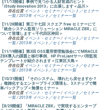
【11/13開催】事例で見つかる人財育成のヒント
「iStudy Innovation 2013」に出展します＜品川＞
存在位置
イベント・セミナー
/
イベント／セミナー
一覧
/
2013年 イベント／セミナー一覧
【11/28開催】第三十七回 スクエア free セミナーにて
「統合システム監視ソリューション MIRACLE ZBX」に
ついて登壇します＜千代田区神田＞
存在位置
イベント・セミナー
/
イベント／セミナー
一覧
/
2013年 イベント／セミナー一覧
【11/19開催】第3回 OSS運用管理勉強会にてMIRACLE
ZBX導入の課題と移行事例、HP ProLiantサーバ用監視
テンプレートが紹介されます＜江東区大島＞
存在位置
イベント・セミナー
/
イベント／セミナー
一覧
/
2013年 イベント／セミナー一覧
【10/31開催】「そのシステム、壊れたら戻せますか？
」複雑化するエンタープライズ環境も、3ステップで簡
単バックアップ＜無償セミナー＞
存在位置
イベント・セミナー
/
イベント／セミナー
一覧
/
2013年 イベント／セミナー一覧
【8/29開催】「MIRACLE ZBX」で実現するエンタープ