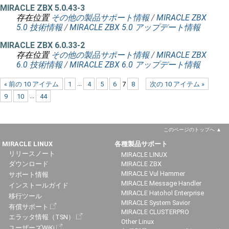
MIRACLE ZBX 5.0.43-3
存在位置
その他の製品サポート情報
/
MIRACLE ZBX
5.0 技術情報
/
MIRACLE ZBX 5.0 アップデート情報
MIRACLE ZBX 6.0.33-2
存在位置
その他の製品サポート情報
/
MIRACLE ZBX
6.0 技術情報
/
MIRACLE ZBX 6.0 アップデート情報
« 前の 10 アイテム
1
...
4
5
6
7
8
次の 10 アイテム »
9
10
...
44
このページのトップへ
MIRACLE LINUX
各種製品サポート
リリースノート
MIRACLE LINUX
ダウンロード
MIRACLE ZBX
MIRACLE Vul Hammer
サポート情報
MIRACLE Message Handler
インストールガイド
MIRACLE Hatohol Enterprise
移行ツール
MIRACLE System Savior
有償サポート
MIRACLE CLUSTERPRO
エラッタ情報（TSN）
Other Linux
ユーザーズWiKi