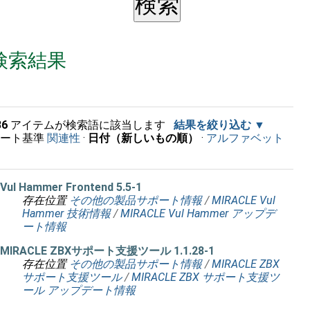
検索結果
36
アイテムが検索語に該当します
結果を絞り込む
ソート基準
関連性
·
日付（新しいもの順）
·
アルファベット
順
Vul Hammer Frontend 5.5-1
存在位置
その他の製品サポート情報
/
MIRACLE Vul
Hammer 技術情報
/
MIRACLE Vul Hammer アップデ
ート情報
MIRACLE ZBXサポート支援ツール 1.1.28-1
存在位置
その他の製品サポート情報
/
MIRACLE ZBX
サポート支援ツール
/
MIRACLE ZBX サポート支援ツ
ール アップデート情報