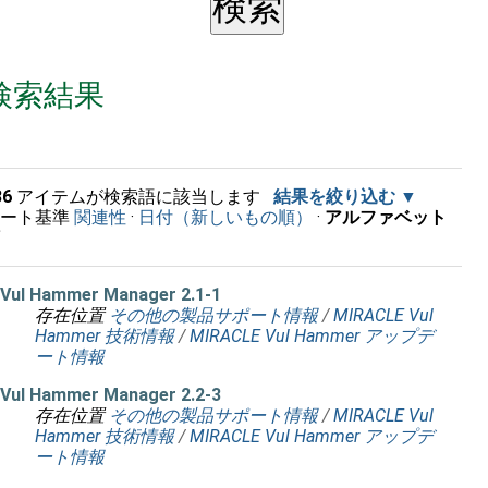
検索結果
36
アイテムが検索語に該当します
結果を絞り込む
ソート基準
関連性
·
日付（新しいもの順）
·
アルファベット
順
Vul Hammer Manager 2.1-1
存在位置
その他の製品サポート情報
/
MIRACLE Vul
Hammer 技術情報
/
MIRACLE Vul Hammer アップデ
ート情報
Vul Hammer Manager 2.2-3
存在位置
その他の製品サポート情報
/
MIRACLE Vul
Hammer 技術情報
/
MIRACLE Vul Hammer アップデ
ート情報