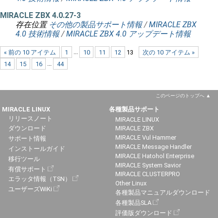
MIRACLE ZBX 4.0.27-3
存在位置
その他の製品サポート情報
/
MIRACLE ZBX
4.0 技術情報
/
MIRACLE ZBX 4.0 アップデート情報
« 前の 10 アイテム
1
...
10
11
12
13
次の 10 アイテム »
14
15
16
...
44
このページのトップへ
MIRACLE LINUX
各種製品サポート
リリースノート
MIRACLE LINUX
ダウンロード
MIRACLE ZBX
MIRACLE Vul Hammer
サポート情報
MIRACLE Message Handler
インストールガイド
MIRACLE Hatohol Enterprise
移行ツール
MIRACLE System Savior
有償サポート
MIRACLE CLUSTERPRO
エラッタ情報（TSN）
Other Linux
ユーザーズWiKi
各種製品マニュアルダウンロード
各種製品SLA
評価版ダウンロード