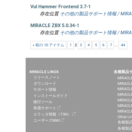
Vul Hammer Frontend 3.7-1
存在位置
その他の製品サポート情報
/
MIRA
MIRACLE ZBX 5.0.34-1
存在位置
その他の製品サポート情報
/
MIRA
« 前の 10 アイテム
1
2
3
4
5
6
7
...
44
MIRACLE LINUX
各種製品
リリースノート
MIRACLE
ダウンロード
MIRACL
MIRACLE
サポート情報
MIRACLE
インストールガイド
MIRACLE
移行ツール
MIRACLE
有償サポート
MIRACL
エラッタ情報（TSN）
Other Li
ユーザーズWiKi
各種製
各種製品