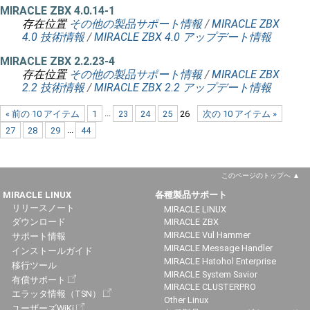
MIRACLE ZBX 4.0.14-1
存在位置
その他の製品サポート情報
/
MIRACLE ZBX
4.0 技術情報
/
MIRACLE ZBX 4.0 アップデート情報
MIRACLE ZBX 2.2.23-4
存在位置
その他の製品サポート情報
/
MIRACLE ZBX
2.2 技術情報
/
MIRACLE ZBX 2.2 アップデート情報
« 前の 10 アイテム
1
...
23
24
25
26
次の 10 アイテム »
27
28
29
...
44
このページのトップへ
MIRACLE LINUX
各種製品サポート
リリースノート
MIRACLE LINUX
ダウンロード
MIRACLE ZBX
MIRACLE Vul Hammer
サポート情報
MIRACLE Message Handler
インストールガイド
MIRACLE Hatohol Enterprise
移行ツール
MIRACLE System Savior
有償サポート
MIRACLE CLUSTERPRO
エラッタ情報（TSN）
Other Linux
ユーザーズWiKi