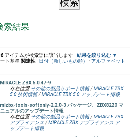
検索結果
36
アイテムが検索語に該当します
結果を絞り込む
ソート基準
関連性
·
日付（新しいもの順）
·
アルファベット
順
MIRACLE ZBX 5.0.47-9
存在位置
その他の製品サポート情報
/
MIRACLE ZBX
5.0 技術情報
/
MIRACLE ZBX 5.0 アップデート情報
mlzbx-tools-softonly-2.2.0-3 パッケージ、ZBX8220 マ
ニュアルのアップデート情報
存在位置
その他の製品サポート情報
/
MIRACLE ZBX
アプライアンス
/
MIRACLE ZBX アプライアンス ア
ップデート情報