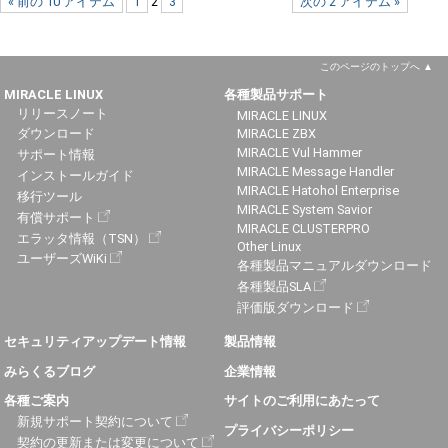
« 前の 10 アイテム
1
2
3
次の 2 アイテム »
このページのトップへ
MIRACLE LINUX
各種製品サポート
リリースノート
MIRACLE LINUX
ダウンロード
MIRACLE ZBX
MIRACLE Vul Hammer
サポート情報
MIRACLE Message Handler
インストールガイド
MIRACLE Hatohol Enterprise
移行ツール
MIRACLE System Savior
有償サポート
MIRACLE CLUSTERPRO
エラッタ情報（TSN）
Other Linux
ユーザーズWiKi
各種製品マニュアルダウンロード
各種製品SLA
評価版ダウンロード
セキュリティアップデート情報
製品情報
みらくるブログ
企業情報
各種ご案内
サイトのご利用にあたって
新規サポート契約について
プライバシーポリシー
契約の更新または変更について