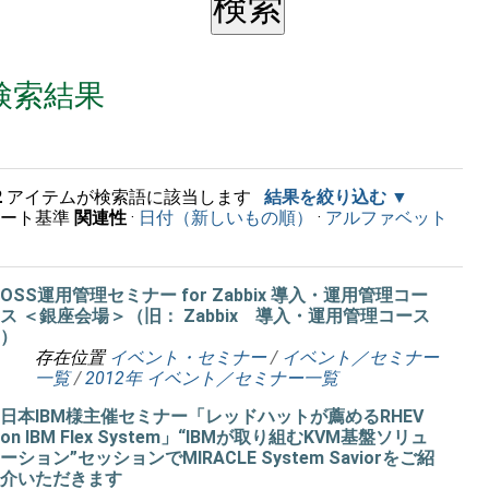
検索結果
2
アイテムが検索語に該当します
結果を絞り込む
ソート基準
関連性
·
日付（新しいもの順）
·
アルファベット
順
OSS運用管理セミナー for Zabbix 導入・運用管理コー
ス ＜銀座会場＞（旧： Zabbix 導入・運用管理コース
）
存在位置
イベント・セミナー
/
イベント／セミナー
一覧
/
2012年 イベント／セミナー一覧
日本IBM様主催セミナー「レッドハットが薦めるRHEV
on IBM Flex System」“IBMが取り組むKVM基盤ソリュ
ーション”セッションでMIRACLE System Saviorをご紹
介いただきます