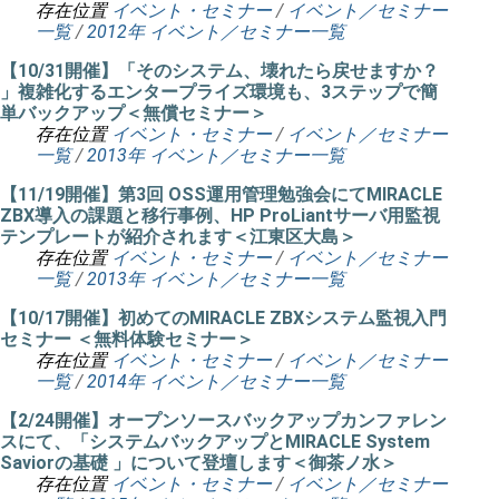
存在位置
イベント・セミナー
/
イベント／セミナー
一覧
/
2012年 イベント／セミナー一覧
【10/31開催】「そのシステム、壊れたら戻せますか？
」複雑化するエンタープライズ環境も、3ステップで簡
単バックアップ＜無償セミナー＞
存在位置
イベント・セミナー
/
イベント／セミナー
一覧
/
2013年 イベント／セミナー一覧
【11/19開催】第3回 OSS運用管理勉強会にてMIRACLE
ZBX導入の課題と移行事例、HP ProLiantサーバ用監視
テンプレートが紹介されます＜江東区大島＞
存在位置
イベント・セミナー
/
イベント／セミナー
一覧
/
2013年 イベント／セミナー一覧
【10/17開催】初めてのMIRACLE ZBXシステム監視入門
セミナー ＜無料体験セミナー＞
存在位置
イベント・セミナー
/
イベント／セミナー
一覧
/
2014年 イベント／セミナー一覧
【2/24開催】オープンソースバックアップカンファレン
スにて、「システムバックアップとMIRACLE System
Saviorの基礎 」について登壇します＜御茶ノ水＞
存在位置
イベント・セミナー
/
イベント／セミナー