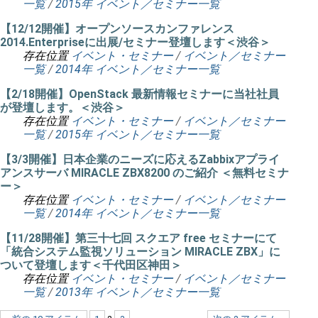
一覧
/
2015年 イベント／セミナー一覧
【12/12開催】オープンソースカンファレンス
2014.Enterpriseに出展/セミナー登壇します＜渋谷＞
存在位置
イベント・セミナー
/
イベント／セミナー
一覧
/
2014年 イベント／セミナー一覧
【2/18開催】OpenStack 最新情報セミナーに当社社員
が登壇します。＜渋谷＞
存在位置
イベント・セミナー
/
イベント／セミナー
一覧
/
2015年 イベント／セミナー一覧
【3/3開催】日本企業のニーズに応えるZabbixアプライ
アンスサーバ MIRACLE ZBX8200 のご紹介 ＜無料セミナ
ー＞
存在位置
イベント・セミナー
/
イベント／セミナー
一覧
/
2014年 イベント／セミナー一覧
【11/28開催】第三十七回 スクエア free セミナーにて
「統合システム監視ソリューション MIRACLE ZBX」に
ついて登壇します＜千代田区神田＞
存在位置
イベント・セミナー
/
イベント／セミナー
一覧
/
2013年 イベント／セミナー一覧