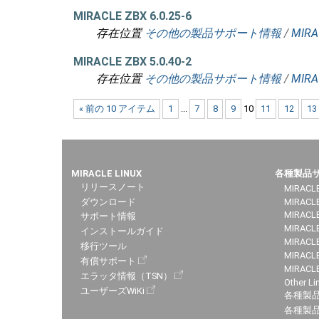
MIRACLE ZBX 6.0.25-6
存在位置
その他の製品サポート情報
/
MIRA
MIRACLE ZBX 5.0.40-2
存在位置
その他の製品サポート情報
/
MIRA
« 前の 10 アイテム
1
...
7
8
9
10
11
12
13
MIRACLE LINUX
各種製品
リリースノート
MIRACLE
ダウンロード
MIRACL
MIRACLE
サポート情報
MIRACLE
インストールガイド
MIRACLE
移行ツール
MIRACLE
有償サポート
MIRACL
エラッタ情報（TSN）
Other Li
ユーザーズWiKi
各種製
各種製品