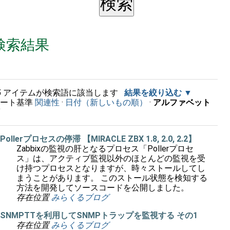
検索結果
5
アイテムが検索語に該当します
結果を絞り込む
ソート基準
関連性
·
日付（新しいもの順）
·
アルファベット
順
Pollerプロセスの停滞 【MIRACLE ZBX 1.8, 2.0, 2.2】
Zabbixの監視の肝となるプロセス「Pollerプロセ
ス」は、アクティブ監視以外のほとんどの監視を受
け持つプロセスとなりますが、時々ストールしてし
まうことがあります。 このストール状態を検知する
方法を開発してソースコードを公開しました。
存在位置
みらくるブログ
SNMPTTを利用してSNMPトラップを監視する その1
存在位置
みらくるブログ