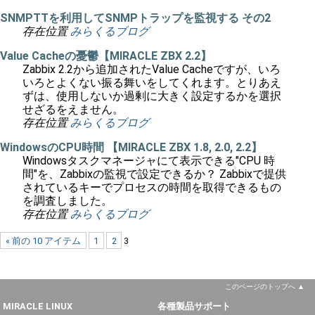
SNMPTTを利用してSNMPトラップを監視する その2
存在位置
みらくるブログ
Value Cacheの憂鬱【MIRACLE ZBX 2.2】
Zabbix 2.2から追加されたValue Cacheですが、いろ
いろとよくない振る舞いをしてくれます。とりあえ
ずは、使用しないか過剰に大きく設定するかを選択
せざるをえません。
存在位置
みらくるブログ
WindowsのCPU時間 【MIRACLE ZBX 1.8, 2.0, 2.2】
Windowsタスクマネージャにて表示できる"CPU 時
間"を、Zabbixの監視で設定できるか？ Zabbixで提供
されているキーでプロセスの時間を取得できるもの
を調査しました。
存在位置
みらくるブログ
« 前の 10 アイテム
1
2
3
このページのトップへ
MIRACLE LINUX
各種製品サポート