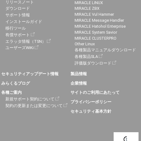
リリースノート
MIRACLE LINUX
ダウンロード
MIRACLE ZBX
MIRACLE Vul Hammer
サポート情報
MIRACLE Message Handler
インストールガイド
MIRACLE Hatohol Enterprise
移行ツール
MIRACLE System Savior
有償サポート
MIRACLE CLUSTERPRO
エラッタ情報（TSN）
Other Linux
ユーザーズWiKi
各種製品マニュアルダウンロード
各種製品SLA
評価版ダウンロード
セキュリティアップデート情報
製品情報
みらくるブログ
企業情報
各種ご案内
サイトのご利用にあたって
新規サポート契約について
プライバシーポリシー
契約の更新または変更について
セキュリティ基本方針