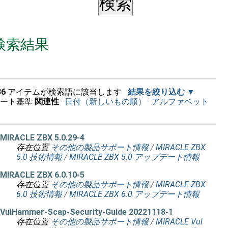
検索結果
36
アイテムが検索語に該当します
結果を絞り込む
ソート基準
関連性
·
日付（新しいもの順）
·
アルファベット
順
MIRACLE ZBX 5.0.29-4
存在位置
その他の製品サポート情報
/
MIRACLE ZBX
5.0 技術情報
/
MIRACLE ZBX 5.0 アップデート情報
MIRACLE ZBX 6.0.10-5
存在位置
その他の製品サポート情報
/
MIRACLE ZBX
6.0 技術情報
/
MIRACLE ZBX 6.0 アップデート情報
VulHammer-Scap-Security-Guide 20221118-1
存在位置
その他の製品サポート情報
/
MIRACLE Vul