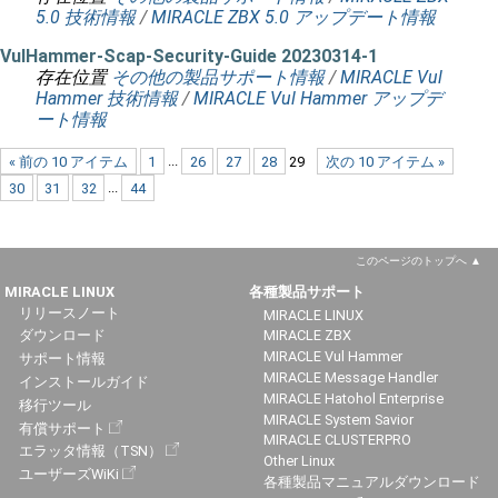
5.0 技術情報
/
MIRACLE ZBX 5.0 アップデート情報
VulHammer-Scap-Security-Guide 20230314-1
存在位置
その他の製品サポート情報
/
MIRACLE Vul
Hammer 技術情報
/
MIRACLE Vul Hammer アップデ
ート情報
« 前の 10 アイテム
1
...
26
27
28
29
次の 10 アイテム »
30
31
32
...
44
このページのトップへ
MIRACLE LINUX
各種製品サポート
リリースノート
MIRACLE LINUX
ダウンロード
MIRACLE ZBX
MIRACLE Vul Hammer
サポート情報
MIRACLE Message Handler
インストールガイド
MIRACLE Hatohol Enterprise
移行ツール
MIRACLE System Savior
有償サポート
MIRACLE CLUSTERPRO
エラッタ情報（TSN）
Other Linux
ユーザーズWiKi
各種製品マニュアルダウンロード