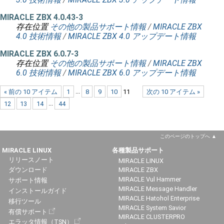
MIRACLE ZBX 4.0.43-3
存在位置
その他の製品サポート情報
/
MIRACLE ZBX
4.0 技術情報
/
MIRACLE ZBX 4.0 アップデート情報
MIRACLE ZBX 6.0.7-3
存在位置
その他の製品サポート情報
/
MIRACLE ZBX
6.0 技術情報
/
MIRACLE ZBX 6.0 アップデート情報
« 前の 10 アイテム
1
...
8
9
10
11
次の 10 アイテム »
12
13
14
...
44
このページのトップへ
MIRACLE LINUX
各種製品サポート
リリースノート
MIRACLE LINUX
ダウンロード
MIRACLE ZBX
MIRACLE Vul Hammer
サポート情報
MIRACLE Message Handler
インストールガイド
MIRACLE Hatohol Enterprise
移行ツール
MIRACLE System Savior
有償サポート
MIRACLE CLUSTERPRO
エラッタ情報（TSN）