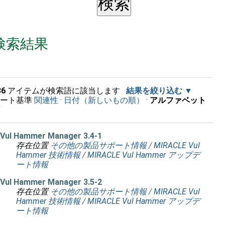
検索結果
36
アイテムが検索語に該当します
結果を絞り込む
ソート基準
関連性
·
日付（新しいもの順）
·
アルファベット
順
Vul Hammer Manager 3.4-1
存在位置
その他の製品サポート情報
/
MIRACLE Vul
Hammer 技術情報
/
MIRACLE Vul Hammer アップデ
ート情報
Vul Hammer Manager 3.5-2
存在位置
その他の製品サポート情報
/
MIRACLE Vul
Hammer 技術情報
/
MIRACLE Vul Hammer アップデ
ート情報