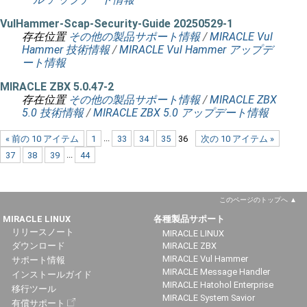
VulHammer-Scap-Security-Guide 20250529-1
存在位置
その他の製品サポート情報
/
MIRACLE Vul
Hammer 技術情報
/
MIRACLE Vul Hammer アップデ
ート情報
MIRACLE ZBX 5.0.47-2
存在位置
その他の製品サポート情報
/
MIRACLE ZBX
5.0 技術情報
/
MIRACLE ZBX 5.0 アップデート情報
« 前の 10 アイテム
1
...
33
34
35
36
次の 10 アイテム »
37
38
39
...
44
このページのトップへ
MIRACLE LINUX
各種製品サポート
リリースノート
MIRACLE LINUX
ダウンロード
MIRACLE ZBX
MIRACLE Vul Hammer
サポート情報
MIRACLE Message Handler
インストールガイド
MIRACLE Hatohol Enterprise
移行ツール
MIRACLE System Savior
有償サポート