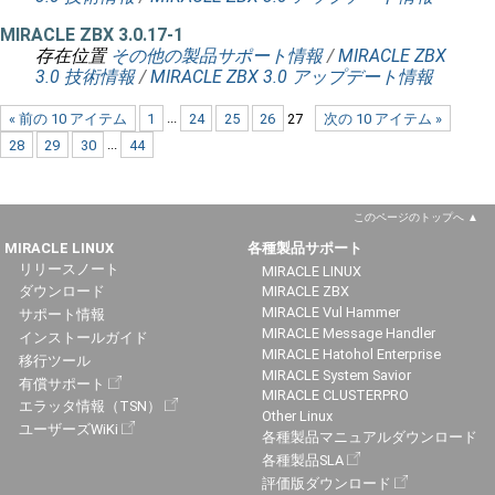
MIRACLE ZBX 3.0.17-1
存在位置
その他の製品サポート情報
/
MIRACLE ZBX
3.0 技術情報
/
MIRACLE ZBX 3.0 アップデート情報
« 前の 10 アイテム
1
...
24
25
26
27
次の 10 アイテム »
28
29
30
...
44
このページのトップへ
MIRACLE LINUX
各種製品サポート
リリースノート
MIRACLE LINUX
ダウンロード
MIRACLE ZBX
MIRACLE Vul Hammer
サポート情報
MIRACLE Message Handler
インストールガイド
MIRACLE Hatohol Enterprise
移行ツール
MIRACLE System Savior
有償サポート
MIRACLE CLUSTERPRO
エラッタ情報（TSN）
Other Linux
ユーザーズWiKi
各種製品マニュアルダウンロード
各種製品SLA
評価版ダウンロード