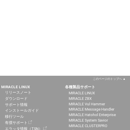
このページのトップへ
MIRACLE LINUX
各種製品サポート
リリースノート
MIRACLE LINUX
ダウンロード
MIRACLE ZBX
MIRACLE Vul Hammer
サポート情報
MIRACLE Message Handler
インストールガイド
MIRACLE Hatohol Enterprise
移行ツール
MIRACLE System Savior
有償サポート
MIRACLE CLUSTERPRO
エラッタ情報（TSN）