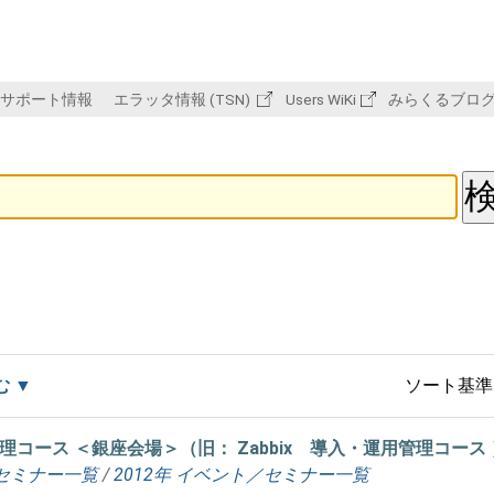
サポート情報
エラッタ情報 (TSN)
Users WiKi
みらくるブロ
む
ソート基準
運用管理コース ＜銀座会場＞（旧： Zabbix 導入・運用管理コース
セミナー一覧
/
2012年 イベント／セミナー一覧