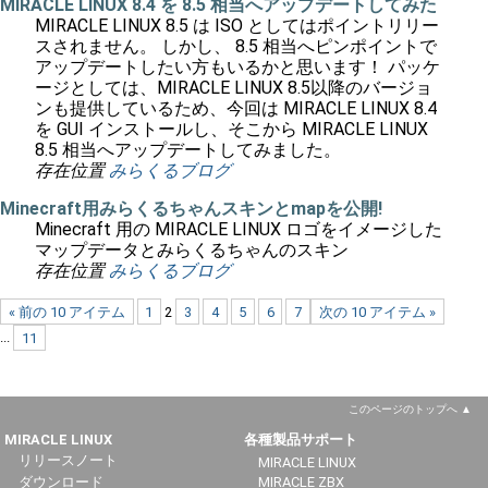
MIRACLE LINUX 8.4 を 8.5 相当へアップデートしてみた
MIRACLE LINUX 8.5 は ISO としてはポイントリリー
スされません。 しかし、 8.5 相当へピンポイントで
アップデートしたい方もいるかと思います！ パッケ
ージとしては、MIRACLE LINUX 8.5以降のバージョ
ンも提供しているため、今回は MIRACLE LINUX 8.4
を GUI インストールし、そこから MIRACLE LINUX
8.5 相当へアップデートしてみました。
存在位置
みらくるブログ
Minecraft用みらくるちゃんスキンとmapを公開!
Minecraft 用の MIRACLE LINUX ロゴをイメージした
マップデータとみらくるちゃんのスキン
存在位置
みらくるブログ
« 前の 10 アイテム
1
2
3
4
5
6
7
次の 10 アイテム »
...
11
このページのトップへ
MIRACLE LINUX
各種製品サポート
リリースノート
MIRACLE LINUX
ダウンロード
MIRACLE ZBX