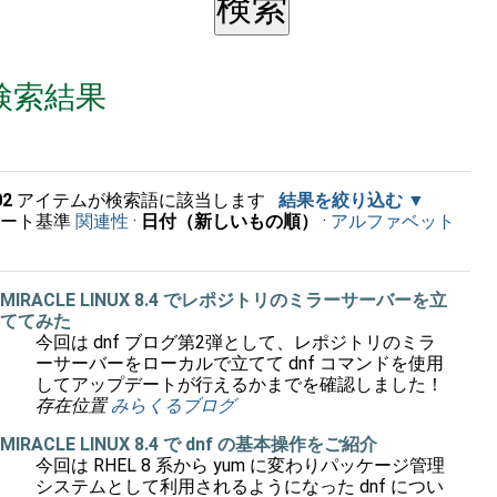
検索結果
02
アイテムが検索語に該当します
結果を絞り込む
ソート基準
関連性
·
日付（新しいもの順）
·
アルファベット
順
MIRACLE LINUX 8.4 でレポジトリのミラーサーバーを立
ててみた
今回は dnf ブログ第2弾として、レポジトリのミラ
ーサーバーをローカルで立てて dnf コマンドを使用
してアップデートが行えるかまでを確認しました！
存在位置
みらくるブログ
MIRACLE LINUX 8.4 で dnf の基本操作をご紹介
今回は RHEL 8 系から yum に変わりパッケージ管理
システムとして利用されるようになった dnf につい